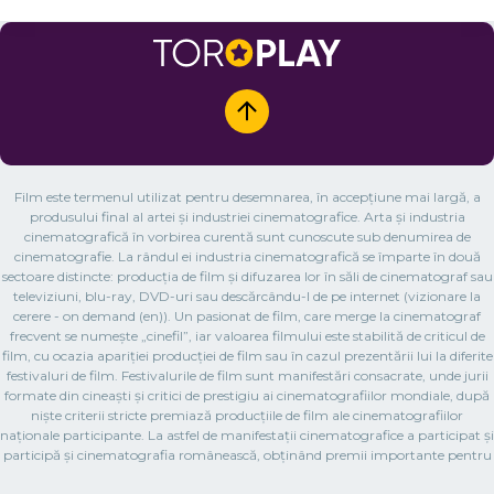
Film este termenul utilizat pentru desemnarea, în accepțiune mai largă, a
produsului final al artei și industriei cinematografice. Arta și industria
cinematografică în vorbirea curentă sunt cunoscute sub denumirea de
cinematografie. La rândul ei industria cinematografică se împarte în două
sectoare distincte: producția de film și difuzarea lor în săli de cinematograf sau
televiziuni, blu-ray, DVD-uri sau descărcându-l de pe internet (vizionare la
cerere - on demand (en)). Un pasionat de film, care merge la cinematograf
frecvent se numește „cinefil”, iar valoarea filmului este stabilită de criticul de
film, cu ocazia apariției producției de film sau în cazul prezentării lui la diferite
festivaluri de film. Festivalurile de film sunt manifestări consacrate, unde jurii
formate din cineaști și critici de prestigiu ai cinematografiilor mondiale, după
niște criterii stricte premiază producțiile de film ale cinematografiilor
naționale participante. La astfel de manifestații cinematografice a participat și
participă și cinematografia românească, obținând premii importante pentru
filmul românesc. Prima proiecție cinematografică publică a unui film, cu