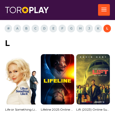
#
A
B
C
D
E
F
G
H
J
K
L
L
Life or Something Like It 2002 Online Subtitrat
Lifeline 2025 Online Subtitrat – Linia de salvare
Lift (2023) Online Subtitrat – Jaf în zbor