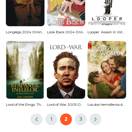
Longlegs 2024 Online Subtitrat
Look Back 2024 Online Subtitrat
Looper: Asasin în Viitor 2012 Online Subtitrat
Lord of the Rings: The Fellowship of the Ring 2001 Online Subtitrat
Lord of War 2005 Online Subtitrat – Traficantul de Arme HD
Los dos hemisferios de Lucca (2025) Online Subtitrat
1
2
3