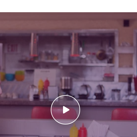
nțele actoricești sunt de excepție, cu Joseph Gordon-Levitt și B
r. Chimia dintre cei doi actori este palpabilă, oferind un plus de a
c, "Looper: Asasin în Viitor" impresionează cu efecte vizuale spec
 futuriste până la tehnologia avansată și scenele de acțiune impre
ea se întâlnesc în mod captivant. Coloana sonoră, compusă de Na
la intensitatea și emoția fiecărei scene. Sunetul și muzica amplif
nța vizuală. Pe lângă aspectele sale tehnice remarcabile, "Looper
rului arbitru. Într-o lume în care călătoria în timp este posibilă, 
r noastre și despre puterea de a schimba propriul destin. Cu o int
iei în timp, "Looper: Asasin în Viitor" este un film SF remarcabil car
enă. Pentru cei pasionați de aventură, suspans și reflecție filozo