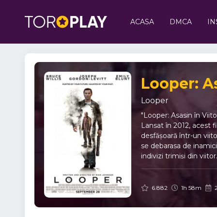
ACASA
DMCA
IN
Looper: As
Looper
"Looper: Asasin în Viit
Lansat în 2012, acest f
desfășoară într-un viito
se debarasa de inamici.
indivizi trimiși din vii
interpretată de Bruce W
cu întrebări morale și i
intră într-o cursă cont
6.882
1h 58m
2
este doar un film SF ob
oferă un amestec intel