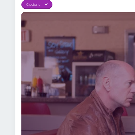
provocatoare. Performa
Options
remarcabile rolurilor lo
privește aspectul tehni
distopic. De la orașele
realitatea și ficțiun
filmului, contribuind 
suplimentară la experie
asupra timpului și libe
consecințele acțiunilo
originală asupra călător
prima până la ultima sc