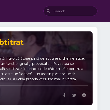
btitrat
ă într-o călătorie plină de acțiune și dileme etice.
 un twist original și provocator. Povestea se
gală și utilizată în principal de către mafie pentru a
, este un "looper" - un asasin plătit să ucidă
cile: să-și ucidă propria versiune mai în vârstă,
r-o vâltoare de acțiune, Joe începe să se confrunte
tă cu dilema de a ucide sau a salva viitorul său, el
 cursul evenimentelor. "Looper: Asasin în Viitor" nu
ecințelor acțiunilor noastre. Regizorul Rian Johnson
mă într-o experiență cinematografică captivantă și