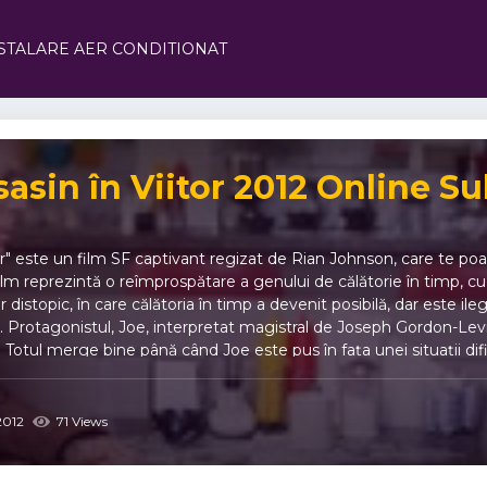
STALARE AER CONDITIONAT
asin în Viitor 2012 Online Su
or" este un film SF captivant regizat de Rian Johnson, care te poart
ilm reprezintă o reîmprospătare a genului de călătorie în timp, cu
r distopic, în care călătoria în timp a devenit posibilă, dar este ile
 Protagonistul, Joe, interpretat magistral de Joseph Gordon-Levitt
tor. Totul merge bine până când Joe este pus în fața unei situații difi
illis, care a fost trimisă înapoi în timp pentru a fi eliminată. Înt
mplicații profunde ale propriilor sale acțiuni. În timp ce se confrun
racronometru pentru a înfrunta mafia și a găsi o cale de a schimba
012
71 Views
ișnuit; este o explorare captivantă a timpului, destinului și cons
igent de acțiune, suspans și elemente filozofice, care îl transfor