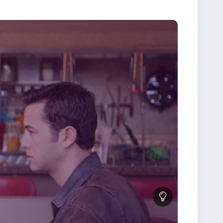
ruce Willis aducând o profunzime și o intensitate
utenticitate și tensiune fiecărei scene. În ceea ce
taculoase și o imagine captivantă a unui viitor
sionante, filmul te transpune într-o lume în care
than Johnson, completează perfect atmosfera
ică suspansul și drama, aducând o dimensiune
: Asasin în Viitor" este și o meditație profundă
filmul explorează întrebări fundamentale despre
rigă captivantă, personaje complexe și o viziune
e îți va stârni curiozitatea și te va captiva de la
fică, acest film este cu siguranță o alegere perfectă.