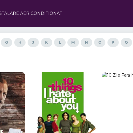
STALARE AER CONDITIONAT
G
H
J
K
L
M
N
O
P
Q