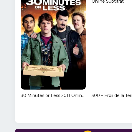
30 Minutes or Less 2011 Online Subtitrat – Acțiune și Comedie