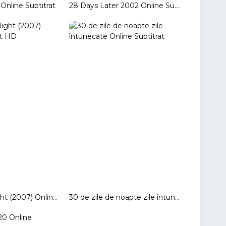
Online Subtitrat
28 Days Later 2002 Online Subtitrat – După 28 de zile
30 Days of Night (2007) Online Subtitrat HD
30 de zile de noapte zile întunecate Online Subtitrat