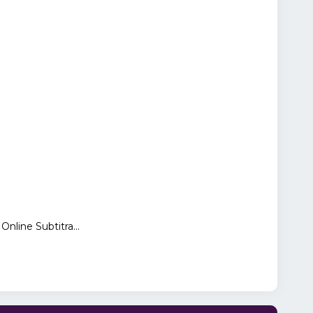
365 Days 2020 Online Subtitrat HD