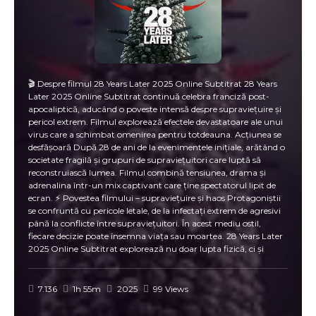
🎬 Despre filmul 28 Years Later 2025 Online Subtitrat 28 Years
Later 2025 Online Subtitrat continuă celebra franciză post-
apocaliptică, aducând o poveste intensă despre supraviețuire și
pericol extrem. Filmul explorează efectele devastatoare ale unui
virus care a schimbat omenirea pentru totdeauna. Acțiunea se
desfășoară După 28 de ani de la evenimentele inițiale, arătând o
societate fragilă și grupuri de supraviețuitori care luptă să
reconstruiască lumea. Filmul combină tensiunea, drama și
adrenalina într-un mix captivant care ține spectatorul lipit de
ecran. ⚡ Povestea filmului – supraviețuire și haos Protagoniștii
se confruntă cu pericole letale, de la infectați extrem de agresivi
până la conflicte între supraviețuitori. În acest mediu ostil,
fiecare decizie poate însemna viața sau moartea. 28 Years Later
2025 Online Subtitrat explorează nu doar lupta fizică, ci și
dilemele morale ale oamenilor care încearcă să-și păstreze
umanitatea. Filmul oferă o imagine sumbră și realistă a lumii
post-apocaliptice După 28 de ani, cu emoții intense și momente
7.136
1h 55m
2025
99 Views
neașteptate. 🌍 De ce merită să vezi 28 Years Later 2025 Online
Subtitrat 💥 Scene de acțiune incredibil de realiste; 🧟 Suspans și