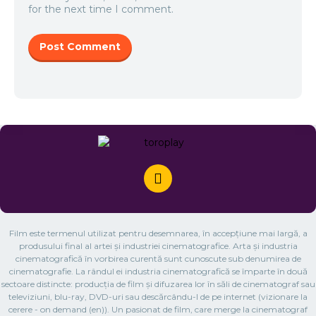
for the next time I comment.
Film este termenul utilizat pentru desemnarea, în accepțiune mai largă, a
produsului final al artei și industriei cinematografice. Arta și industria
cinematografică în vorbirea curentă sunt cunoscute sub denumirea de
cinematografie. La rândul ei industria cinematografică se împarte în două
sectoare distincte: producția de film și difuzarea lor în săli de cinematograf sau
televiziuni, blu-ray, DVD-uri sau descărcându-l de pe internet (vizionare la
cerere - on demand (en)). Un pasionat de film, care merge la cinematograf