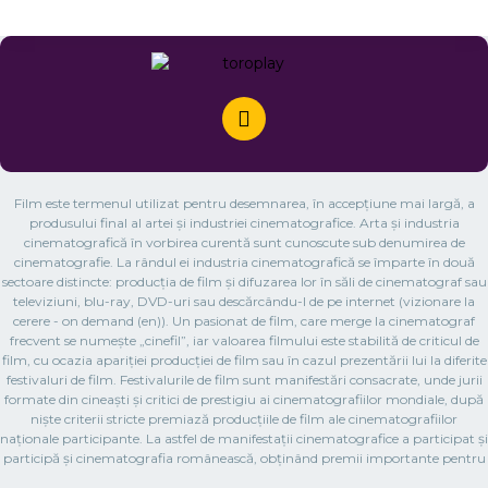
Film este termenul utilizat pentru desemnarea, în accepțiune mai largă, a
produsului final al artei și industriei cinematografice. Arta și industria
cinematografică în vorbirea curentă sunt cunoscute sub denumirea de
cinematografie. La rândul ei industria cinematografică se împarte în două
sectoare distincte: producția de film și difuzarea lor în săli de cinematograf sau
televiziuni, blu-ray, DVD-uri sau descărcându-l de pe internet (vizionare la
cerere - on demand (en)). Un pasionat de film, care merge la cinematograf
frecvent se numește „cinefil”, iar valoarea filmului este stabilită de criticul de
film, cu ocazia apariției producției de film sau în cazul prezentării lui la diferite
festivaluri de film. Festivalurile de film sunt manifestări consacrate, unde jurii
formate din cineaști și critici de prestigiu ai cinematografiilor mondiale, după
niște criterii stricte premiază producțiile de film ale cinematografiilor
naționale participante. La astfel de manifestații cinematografice a participat și
participă și cinematografia românească, obținând premii importante pentru
filmul românesc. Prima proiecție cinematografică publică a unui film, cu