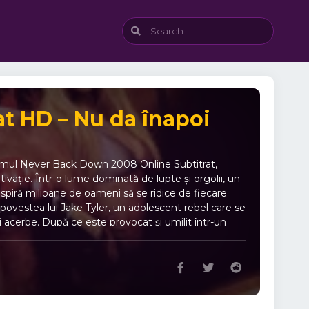
t HD – Nu da înapoi
ilmul Never Back Down 2008 Online Subtitrat,
ivație. Într-o lume dominată de lupte și orgolii, un
inspiră milioane de oameni să se ridice de fiecare
povestea lui Jake Tyler, un adolescent rebel care se
 acerbe. După ce este provocat și umilit într-un
a, el învață nu doar arta luptei, ci și cea a
btitrat transmite un mesaj puternic despre
ozofie de viață. Jake descoperă că adevărata luptă nu
ușchi, ci din minte și inimă. 🎥 Distribuția filmului
Gigandet – Ryan McCarthy Performanțele actorilor