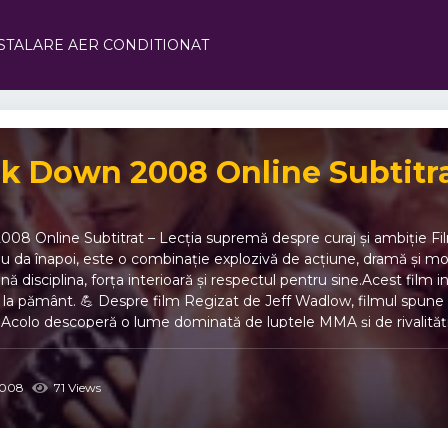
STALARE AER CONDITIONAT
k Down 2008 Online Subtitra
08 Online Subtitrat – Lecția supremă despre curaj și ambiție F
Nu da înapoi, este o combinație explozivă de acțiune, dramă și mot
ă disciplina, forța interioară și respectul pentru sine.Acest film 
e la pământ. 💪 Despre film Regizat de Jeff Wadlow, filmul spune 
 Acolo descoperă o lume dominată de luptele MMA și de rivalități
ai fie niciodată victimă. Sub îndrumarea mentorului său, Jean Roqu
Teme și mesaje principale Filmul Never Back Down 2008 Online Su
și controlul furiei.„Nu da înapoi” nu este doar un slogan, ci o fil
008
71 Views
i împotriva propriei slăbiciuni. 🧠 Mesaj central: Forța nu vine din m
er Djimon Hounsou – Jean Roqua Amber Heard – Baja Miller Cam 