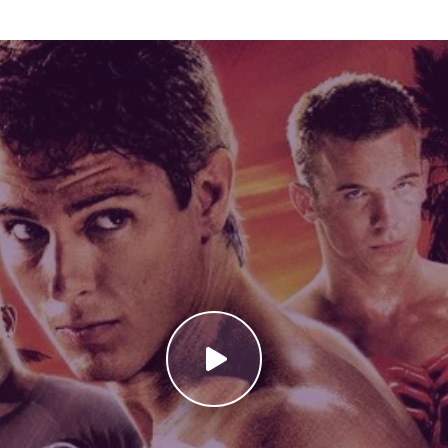
tenticitate fiecărei scene.Djimon Hounsou impresionează prin rolul
i rațiune. 🔥 De ce să vezi Never Back Down 2008 Online Subtitrat
oguri motivaționale care inspiră curaj și perseverență. 🎯 Povest
ă, care amplifică fiecare moment de acțiune. 📺 Disponibil acum pe
a înapoi După mutarea într-un oraș nou, Jake Tyler devine rapid ți
 să se antreneze cu un luptător experimentat pentru a-și recăpăta
eră adevărata semnificație a puterii interioare. Filmul Never B
rma durerea în motivație și înfrângerea în victorie. 💡 Ce învățăm 
e câștigă prin fapte, nu prin vorbe. 🔹 Perseverența este cheia or
luptător. 📌 Citate memorabile din film “Nu contează cât de tare l
Lupta adevărată este cu tine însuți.” Aceste replici fac din Nu d
e inspirație. 🎯 Întrebări frecvente 1. Unde pot viziona Never B
, direct pe filmflix.ro, cu subtitrare în română. 2. Filmul este baz
Ce gen de film este?🎬 Acțiune, dramă, sport și motivație – o com
trat pe filmflix.ro ✅ Subtitrare clară în limba română ✅ Calitate
 garantată la fiecare scenă 👉 Intră acum pe filmflix.ro și urmă
 din nou în tine.