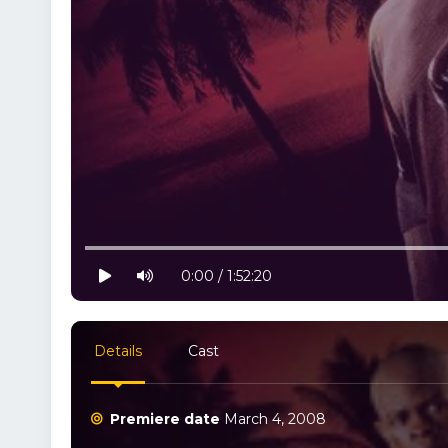
10% progress
play
volume
0:00 / 1:52:20
Details
Cast
Premiere date
March 4, 2008