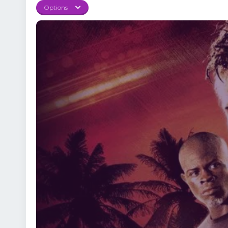
aduc intensitate și au
Options
perfect între putere ș
impresionante. 💬 Dial
Coloană sonoră energic
Rezumatul filmului Nu d
loc să renunțe, decide
determinare, el descop
despre cum poți transfo
o eviți. 🔹 Respectul s
puternică armă a unui 
să mergi mai departe.”“
are nevoie de o doză d
complet, în calitate HD
realism și emoție. 3. 
Down 2008 Online Subti
enervante ✅ Inspirație
care te va face să crezi