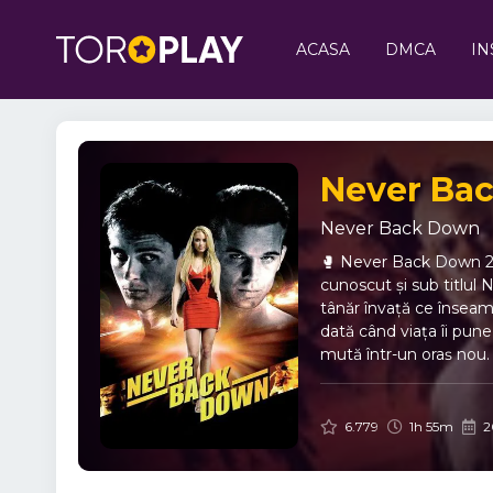
ACASA
DMCA
IN
Never Bac
Never Back Down
🥊 Never Back Down 20
cunoscut și sub titlul 
tânăr învață ce înseamn
dată când viața îi pun
mută într-un oraș nou.
meci, Jake jură să nu m
stăpânirii de sine. ⚡ 
determinare, prietenie 
6.779
1h 55m
2
este împotriva altora, c
Sean Faris – Jake Tyl