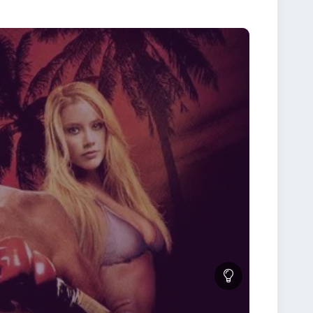
 său de mentor calm și înțelept, oferind echilibrul
 🥋 Scene de luptă spectaculoase și coregrafii
e emoționantă despre autocontrol și maturizare. 🎧
 filmflix.ro – subtitrat în română, calitate HD. 🥊
nta unei umilințe publice în fața colegilor săi. În
 încrederea.Prin disciplină, antrenament și
ack Down 2008 Online Subtitrat este o poveste
din film 🔹 Curajul înseamnă să înfrunți frica, nu să
icărui succes. 🔹 Autocontrolul este cea mai
ovești. Contează cât de mult poți suporta și totuși
a înapoi un film motivațional perfect pentru oricine
ack Down 2008 Online Subtitrat?👉 Poți urmări filmul
at pe fapte reale?❌ Nu, dar povestea inspiră prin
binație perfectă. 🚀 De ce merită să vezi Never Back
 video excelentă ✅ Acces rapid, fără reclame
rește Never Back Down 2008 Online Subtitrat – filmul