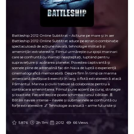
Battleship 2012 Online Subtitrat – Acțiune pe mare și în aer
Battleship 2012 Online Subtitrat aduce pe ecran o combinație
spectaculoasă de acțiune navală, tehnologie militară și
amenințări extraterestre. Filmul urmărește curajoșii marinari
care se confruntă cu inamici neașteptați, luptând pentru
supraviețuire și apărarea planetei. Povestea captivantă și
scenele pline de adrenalină fac din Nava de luptă o experiență
cinematografică memorabilă. Despre film În timp ce marina
americană desfășoară exerciții în larg, o flotă extraterestră atacă
Pământul. Marina și civilii trebuie să colaboreze pentru a
contracara amenințarea. Filmul pune accent pe curaj, strategie
și loialitate. Fiecare decizie poate schimba cursul bătăliei. 🚢
Bătălii navale intense – navele și submarinele se confruntă cu
forțe extraterestre. 🌌 Tehnologie avansată – arme futuriste și
strategii de luptă sofisticate. 💥 Explozie de acțiune – efecte
vizuale spectaculoase și scene memorabile. 🛡️ Curaj și sacrificiu –
eroismul marinariilor în fața pericolului. Scene memorabile 🔥
5.876
2h 11m
2012
66 Views
Confruntări epice pe mare – navele de luptă își testează limitele.
🌟 Comandamente strategice – decizii tactice cruciale în