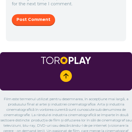
for the next time I comment.
Film este termenul utilizat pentru desemnarea, în accepțiune mai largă, a
produsului final al artei și industriei cinematografice. Arta și industria
cinematografică în vorbirea curentă sunt cunoscute sub denumirea de
cinematografie. La rândul ei industria cinematografică se împarte în două
sectoare distincte: producția de film și difuzarea lor în săli de cinematograf sau
televiziuni, blu-ray, DVD-uri sau descărcându-l de pe internet (vizionare la
cerere - on demand (en)). Un pasionat de film, care merge la cinematograf