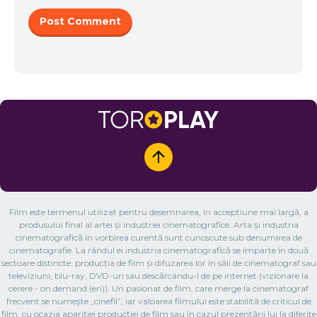
Film este termenul utilizat pentru desemnarea, în accepțiune mai largă, a
produsului final al artei și industriei cinematografice. Arta și industria
cinematografică în vorbirea curentă sunt cunoscute sub denumirea de
cinematografie. La rândul ei industria cinematografică se împarte în două
sectoare distincte: producția de film și difuzarea lor în săli de cinematograf sau
televiziuni, blu-ray, DVD-uri sau descărcându-l de pe internet (vizionare la
cerere - on demand (en)). Un pasionat de film, care merge la cinematograf
frecvent se numește „cinefil”, iar valoarea filmului este stabilită de criticul de
film, cu ocazia apariției producției de film sau în cazul prezentării lui la diferite