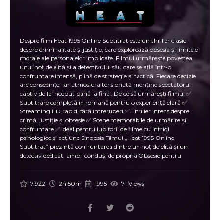
Despre film Heat 1995 Online Subtitrat este un thriller clasic
despre criminalitate și justiție, care explorează obsesia și limitele
morale ale personajelor implicate. Filmul urmărește povestea
unui hoț de elită și a detectivului său care se află într-o
confruntare intensă, plină de strategie și tactică. Fiecare decizie
are consecințe, iar atmosfera tensionată menține spectatorul
captiv de la început până la final. De ce să urmărești filmul ✅
Subtitrare completă în română pentru o experiență clară ✅
Streaming HD rapid, fără întreruperi ✅ Thriller intens despre
crimă, justiție și obsesie ✅ Scene memorabile de urmărire și
confruntare ✅ Ideal pentru iubitorii de filme cu intrigi
psihologice și acțiune Sinopsis Filmul „Heat 1995 Online
Subtitrat” prezintă confruntarea dintre un hoț de elită și un
detectiv dedicat, ambii conduși de propria Obsesie pentru
succesul și controlul situației. Pe măsură ce misiunile și
urmărirea se desfășoară, tensiunea crește, iar fiecare alegere
devine crucială. Filmul explorează relația complexă dintre cei
7.922
2h 50m
1995
71 Views
doi, arătând cum obsesia pentru muncă și justiție poate
transforma viețile și morala personajelor. Scenele de acțiune
sunt combinate cu momente dramatice intense, creând o
experiență cinematografică captivantă. Ce face filmul special ⚡