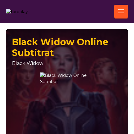
Black Widow Online
Subtitrat
Black Widow