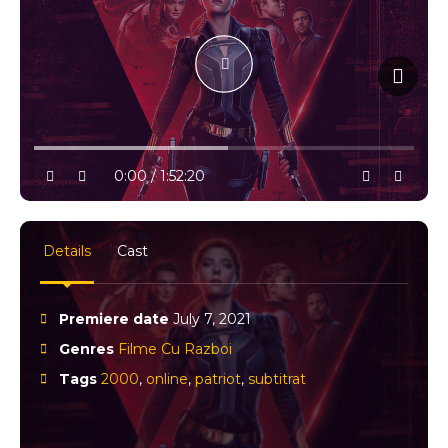
10% progress
play
volume
0:00 / 1:52:20
settings
full
Details
Cast
Premiere date
July 7, 2021
Genres
Filme Cu Razboi
Tags
2000
,
online
,
patriot
,
subtitrat