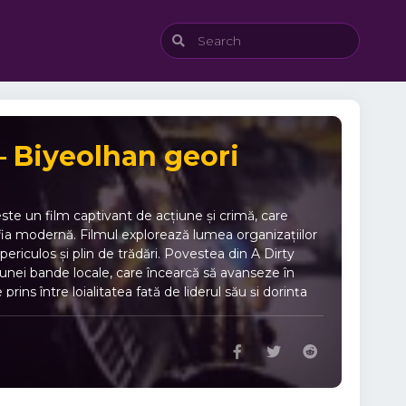
 – Biyeolhan geori
ste un film captivant de acțiune și crimă, care
afia modernă. Filmul explorează lumea organizațiilor
 periculos și plin de trădări. Povestea din A Dirty
unei bande locale, care încearcă să avanseze în
rins între loialitatea față de liderul său și dorința
e dileme morale, decizii grele și momente dramatice
 de o regie atentă și de o cinematografie care
tensionate și urmărirea evenimentelor dramatice sunt
 filmului combină suspansul cu elementele emoționale,
n alt aspect remarcabil al filmului A Dirty Carnival