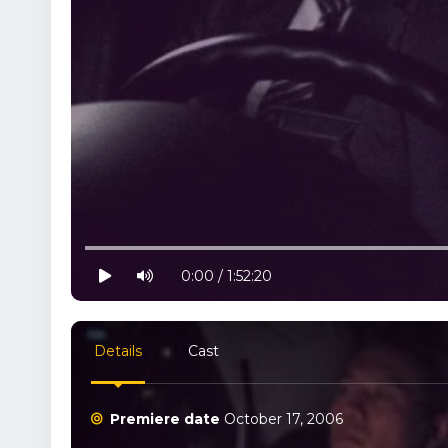
10% progress
play
volume
0:00 / 1:52:20
Details
Cast
Premiere date
October 17, 2006