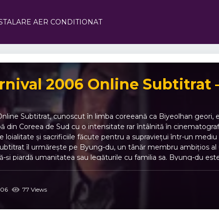
STALARE AER CONDITIONAT
rnival 2006 Online Subtitrat
Online Subtitrat, cunoscut în limba coreeană ca Biyeolhan geori, e
pă din Coreea de Sud cu o intensitate rar întâlnită în cinematogr
e loialitate și sacrificiile făcute pentru a supraviețui într-un mediu
ubtitrat îl urmărește pe Byung-du, un tânăr membru ambițios al 
să-și piardă umanitatea sau legăturile cu familia sa. Byung-du este p
normală. Această tensiune creează un fir narativ captivant, plin d
e marginea scaunului. În Biyeolhan geori, acțiunea este susținută
și frica din lumea interlopă. Scenele de confruntare, negocierile 
06
77 Views
la detalii care amplifică realismul și impactul vizual. Atmosfera
a lumii interlope, cât și vulnerabilitatea personajelor implicate. U