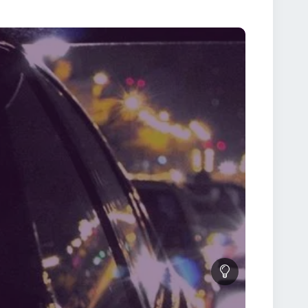
ipic; el are visuri, temeri și o dorință puternică de
relațiile sale cu ceilalți membri ai bandei și cu
t explorează teme precum loialitatea, trădarea,
e tensiunea tipică filmelor de acțiune cu
 Fiecare decizie luată de Byung-du și fiecare
u pierde ritmul. Pentru fanii filmelor coreene de
 obligatorie. Filmul oferă atât suspans, cât și o
consecințele vieții în lumea criminalității.