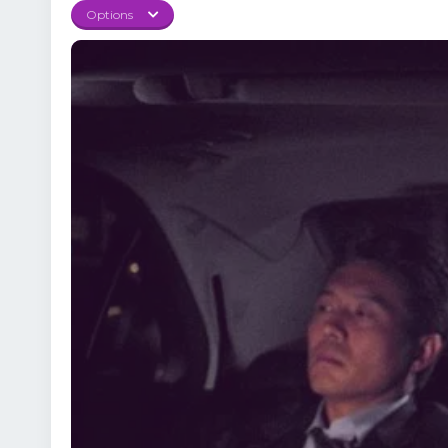
2006 Online Subtitrat e
Options
a-și proteja familia. Ac
persoanele apropiate a
sacrificiul și lupta pe
elementele dramatice, 
confruntare din Biyeol
crimă și dramă, A Dirty
explorare psihologică p