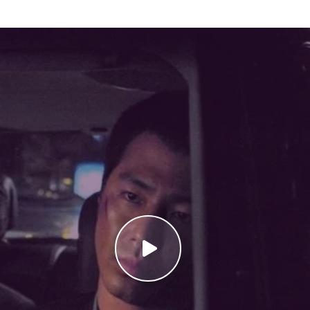
ste dezvoltarea personajelor. Byung-du nu este doar un gangster t
eastă complexitate îl face ușor de identificat pentru spectatori, iar 
daugă profunzime poveștii. A Dirty Carnival 2006 Online Subtitra
ntru supraviețuire într-un mediu corupt. Filmul reușește să combin
rezultând o experiență cinematografică completă și memorabilă.
han geori contribuie la construirea unei povești captivante care n
 Carnival 2006 Online Subtitrat sau Biyeolhan geori este o alegere
rofundă a personajelor, punând în prim-plan dificultățile morale și 