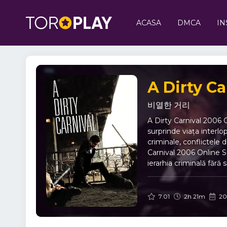
ACASA
DMCA
IN
A Dirty Ca
비열한 거리
A Dirty Carnival 2006 
surprinde viața interlo
criminale, conflictele d
Carnival 2006 Online S
ierarhia criminală fără 
de a trăi o viață mai 
care țin spectatorul p
reflectă brutalitatea 
7.01
2h 21m
20
realizate cu o atenție 
prezentând atât cruzime