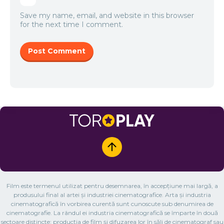
Save my name, email, and website in this browser
for the next time I comment.
Film este termenul utilizat pentru desemnarea, în accepțiune mai largă, a
produsului final al artei și industriei cinematografice. Arta și industria
cinematografică în vorbirea curentă sunt cunoscute sub denumirea de
cinematografie. La rândul ei industria cinematografică se împarte în două
sectoare distincte: producția de film și difuzarea lor în săli de cinematograf sau