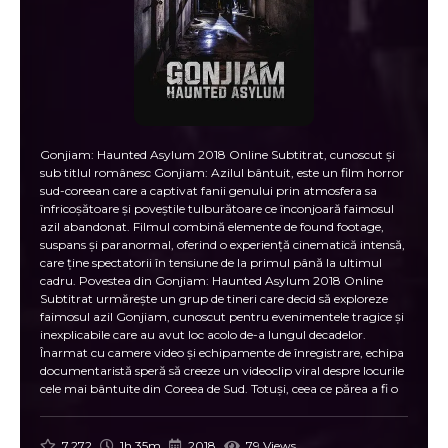
Gonjiam: Haunted Asylum 2018 Online Subtitrat, cunoscut și
sub titlul românesc Gonjiam: Azilul bântuit, este un film horror
sud-coreean care a captivat fanii genului prin atmosfera sa
înfricoșătoare și poveștile tulburătoare ce înconjoară faimosul
azil abandonat. Filmul combină elemente de found footage,
suspans și paranormal, oferind o experiență cinematică intensă,
care ține spectatorii în tensiune de la primul până la ultimul
cadru. Povestea din Gonjiam: Haunted Asylum 2018 Online
Subtitrat urmărește un grup de tineri care decid să exploreze
faimosul azil Gonjiam, cunoscut pentru evenimentele tragice și
inexplicabile care au avut loc acolo de-a lungul decadelor.
Înarmat cu camere video și echipamente de înregistrare, echipa
documentaristă speră să creeze un videoclip viral despre locurile
cele mai bântuite din Coreea de Sud. Totuși, ceea ce părea a fi o
aventură palpitantă se transformă rapid într-un coșmar
înfricoșător. În Gonjiam: Azilul bântuit, fiecare cameră și coridor
al azilului dezvăluie secrete întunecate, iar prezența forțelor
7.272
1h 35m
2018
79 Views