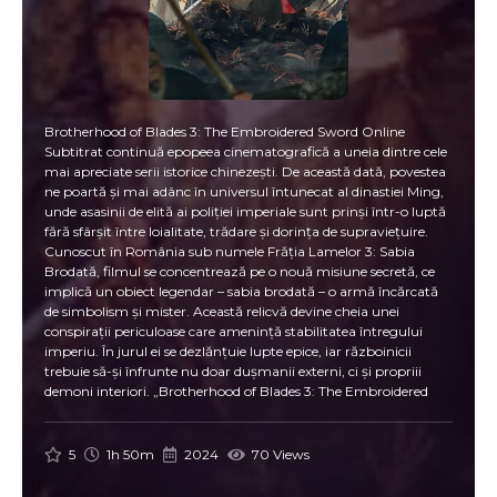
Brotherhood of Blades 3: The Embroidered Sword Online
Subtitrat continuă epopeea cinematografică a uneia dintre cele
mai apreciate serii istorice chinezești. De această dată, povestea
ne poartă și mai adânc în universul întunecat al dinastiei Ming,
unde asasinii de elită ai poliției imperiale sunt prinși într-o luptă
fără sfârșit între loialitate, trădare și dorința de supraviețuire.
Cunoscut în România sub numele Frăția Lamelor 3: Sabia
Brodată, filmul se concentrează pe o nouă misiune secretă, ce
implică un obiect legendar – sabia brodată – o armă încărcată
de simbolism și mister. Această relicvă devine cheia unei
conspirații periculoase care amenință stabilitatea întregului
imperiu. În jurul ei se dezlănțuie lupte epice, iar războinicii
trebuie să-și înfrunte nu doar dușmanii externi, ci și propriii
demoni interiori. „Brotherhood of Blades 3: The Embroidered
Sword Online Subtitrat” îmbină tensiunea politică și drama
personală a personajelor cu scene de acțiune filmate spectaculos.
Fiecare duel este coregrafiat cu precizie și intensitate, oferind
5
1h 50m
2024
70 Views
privitorilor un spectacol vizual memorabil. Dar dincolo de
bătălii, filmul pune accent pe sacrificiul și prietenia ce definesc