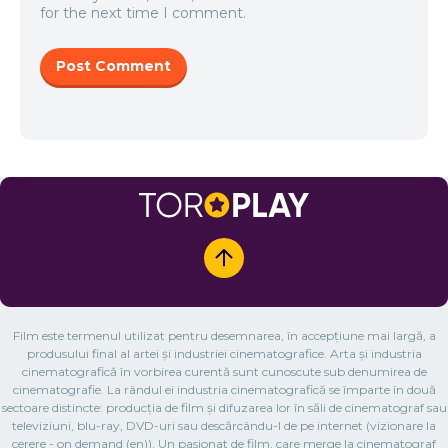
for the next time I comment.
Film este termenul utilizat pentru desemnarea, în accepțiune mai largă, a
produsului final al artei și industriei cinematografice. Arta și industria
cinematografică în vorbirea curentă sunt cunoscute sub denumirea de
cinematografie. La rândul ei industria cinematografică se împarte în două
sectoare distincte: producția de film și difuzarea lor în săli de cinematograf sau
televiziuni, blu-ray, DVD-uri sau descărcându-l de pe internet (vizionare la
cerere - on demand (en)). Un pasionat de film, care merge la cinematograf