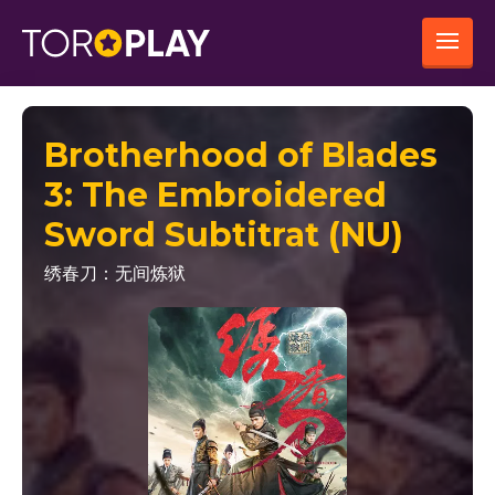
Brotherhood of Blades
3: The Embroidered
Sword Subtitrat (NU)
绣春刀：无间炼狱