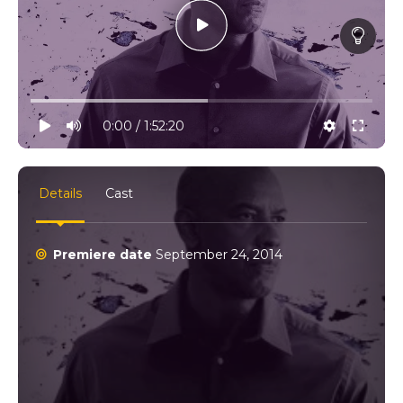
10% progress
play
volume
0:00 / 1:52:20
settings
full
Details
Cast
Premiere date
September 24, 2014