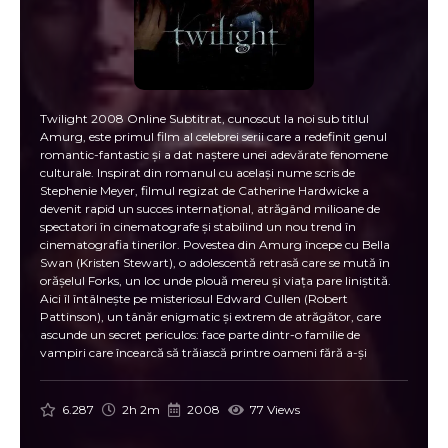
Twilight 2008 Online Subtitrat, cunoscut la noi sub titlul
Amurg, este primul film al celebrei serii care a redefinit genul
romantic-fantastic și a dat naștere unei adevărate fenomene
culturale. Inspirat din romanul cu același nume scris de
Stephenie Meyer, filmul regizat de Catherine Hardwicke a
devenit rapid un succes internațional, atrăgând milioane de
spectatori în cinematografe și stabilind un nou trend în
cinematografia tinerilor. Povestea din Amurg începe cu Bella
Swan (Kristen Stewart), o adolescentă retrasă care se mută în
orășelul Forks, un loc unde plouă mereu și viața pare liniștită.
Aici îl întâlnește pe misteriosul Edward Cullen (Robert
Pattinson), un tânăr enigmatic și extrem de atrăgător, care
ascunde un secret periculos: face parte dintr-o familie de
vampiri care încearcă să trăiască printre oameni fără a-și
dezvălui adevărata natură. Filmul explorează o poveste de
dragoste neobișnuită și intensă, unde Bella și Edward trebuie să
înfrunte obstacole majore, de la diferențele dintre lumea umană
6.287
2h 2m
2008
77 Views
și cea supranaturală, până la amenințările venite din partea
altor vampiri. Alegerea Bellei de a rămâne alături de Edward, în