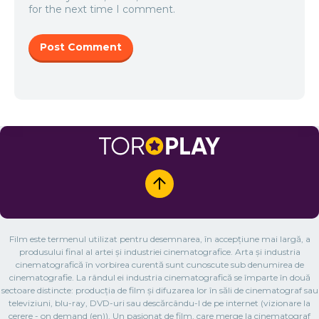
for the next time I comment.
Film este termenul utilizat pentru desemnarea, în accepțiune mai largă, a
produsului final al artei și industriei cinematografice. Arta și industria
cinematografică în vorbirea curentă sunt cunoscute sub denumirea de
cinematografie. La rândul ei industria cinematografică se împarte în două
sectoare distincte: producția de film și difuzarea lor în săli de cinematograf sau
televiziuni, blu-ray, DVD-uri sau descărcându-l de pe internet (vizionare la
cerere - on demand (en)). Un pasionat de film, care merge la cinematograf