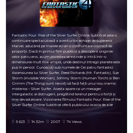
Fantastic Four: Rise of the Silver Surfer Online Subtitrat este o
continuare spectaculoasă a aventurilor echipei de supereroi
Marvel, aducând pe marele ecran o confruntare cosmică de
proporții. Dacă în primul film publicul a descoperit originile
celor patru eroi, acum povestea se extinde și intră într-o
dimensiune mult mai amplă, unde destinul întregii planete este
pus în pericol. Cunoscuți sub numele de Cei patru fantastici:
Ascensiunea lui Silver Surfer, Reed Richards (Mr. Fantastic), Sue
Storm (Invisible Woman), Johnny Storm (Human Torch) și Ben
Grimm (The Thing) sunt nevoiți să facă față unui nou inamic
misterios – Silver Surfer. Acesta apare ca un mesager
intergalactic al distrugerii, pregătind terenul pentru o forță și
mai devastatoare. Vizionarea filmului Fantastic Four: Rise of the
Silver Surfer Online Subtitrat oferă publicului ocazia de a se
bucura de o combinație unică de acțiune, efecte vizuale
impresionante și dramă umană. Dincolo de puterile
extraordinare ale eroilor, povestea explorează și latura personală
5.623
1h 32m
2007
74 Views
a acestora, cum ar fi relația dintre Reed și Sue, care este pusă la
încercare de amenințările constante. Silver Surfer, cu puterea sa