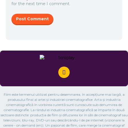
for the next time I comment.
Film este termenul utilizat pentru desemnarea, în accepțiune mai largă, a
produsului final al artei și industriei cinematografice. Arta și industria
cinematografică în vorbirea curentă sunt cunoscute sub denumirea de
cinematografie. La rândul ei industria cinematografică se împarte în două
sectoare distincte: producția de film și difuzarea lor în săli de cinematograf sau
televiziuni, blu-ray, DVD-uri sau descărcându-l de pe internet (vizionare la
cerere - on demand (en)). Un pasionat de film, care merge la cinematograf