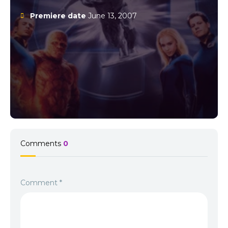
Surfer Online Subtitrat este o producție care îmbină elemente
Premiere date
June 13, 2007
de acțiune, emoție și spectacol vizual, reușind să captiveze
publicul de la început până la sfârșit. O aventură cosmică de
neuitat, care arată că uneori chiar și cei mai puternici eroi au
nevoie să se bazeze unul pe celălalt pentru a salva lumea.
Comments
0
Comment
*