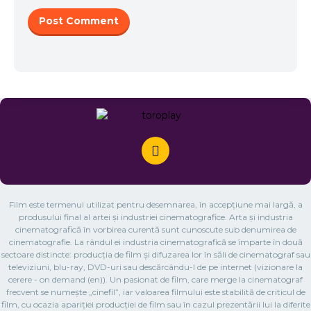
Film este termenul utilizat pentru desemnarea, în accepțiune mai largă, a
produsului final al artei și industriei cinematografice. Arta și industria
cinematografică în vorbirea curentă sunt cunoscute sub denumirea de
cinematografie. La rândul ei industria cinematografică se împarte în două
sectoare distincte: producția de film și difuzarea lor în săli de cinematograf sau
televiziuni, blu-ray, DVD-uri sau descărcându-l de pe internet (vizionare la
cerere - on demand (en)). Un pasionat de film, care merge la cinematograf
frecvent se numește „cinefil”, iar valoarea filmului este stabilită de criticul de
film, cu ocazia apariției producției de film sau în cazul prezentării lui la diferite