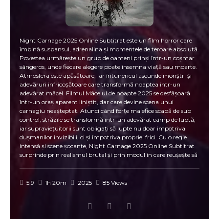
Night Carnage 2025 Online Subtitrat este un film horror care
îmbină suspansul, adrenalina și momentele de teroare absolută.
Povestea urmărește un grup de oameni prinși într-un coșmar
sângeros, unde fiecare alegere poate însemna viață sau moarte.
Atmosfera este apăsătoare, iar întunericul ascunde monștri și
adevăruri înfricoșătoare care transformă noaptea într-un
adevărat măcel. Filmul Măcelul de noapte 2025 se desfășoară
într-un oraș aparent liniștit, dar care devine scena unui
carnagiu neașteptat. Atunci când forțe malefice scapă de sub
control, străzile se transformă într-un adevărat câmp de luptă,
iar supraviețuitorii sunt obligați să lupte nu doar împotriva
dușmanilor invizibili, ci și împotriva propriei frici. Cu o regie
intensă și scene șocante, Night Carnage 2025 Online Subtitrat
surprinde prin realismul brutal și prin modul în care reușește să
mențină tensiunea de la început până la sfârșit. Personajele
sunt construite în așa fel încât publicul să simtă fiecare moment
de disperare, fiecare secundă de panică și fiecare încercare de a
5.9
1h 20m
2025
85 Views
scăpa din infern. Măcelul de noapte 2025 este mai mult decât
un simplu film de groază – este o experiență vizuală intensă
care explorează limitele rezistenței umane în fața haosului
absolut. Scenele sângeroase sunt îmbinate cu o poveste