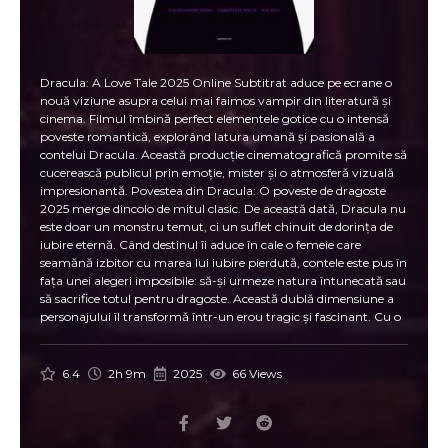
Dracula: A Love Tale 2025 Online Subtitrat aduce pe ecrane o
nouă viziune asupra celui mai faimos vampir din literatură și
cinema. Filmul îmbină perfect elementele gotice cu o intensă
poveste romantică, explorând latura umană și pasională a
contelui Dracula. Această producție cinematografică promite să
cucerească publicul prin emoție, mister și o atmosferă vizuală
impresionantă. Povestea din Dracula: O poveste de dragoste
2025 merge dincolo de mitul clasic. De această dată, Dracula nu
este doar un monstru temut, ci un suflet chinuit de dorința de
iubire eternă. Când destinul îi aduce în cale o femeie care
seamănă izbitor cu marea lui iubire pierdută, contele este pus în
fața unei alegeri imposibile: să-și urmeze natura întunecată sau
să sacrifice totul pentru dragoste. Această dublă dimensiune a
personajului îl transformă într-un erou tragic și fascinant. Cu o
distribuție de excepție și efecte vizuale spectaculoase, Dracula: A
Love Tale 2025 Online Subtitrat promite să ofere o experiență
cinematografică intensă. Decorurile gotice, scenele filmate în
6.4
2h 9m
2025
66 Views
castele vechi și atmosfera sumbră redau perfect universul
întunecat al lui Dracula, dar totodată subliniază frumusețea și
fragilitatea iubirii. Un alt punct forte al filmului este modul în
care reinterpretează mitul vampirilor pentru publicul modern.