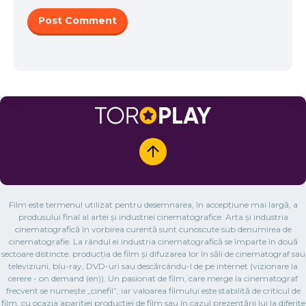
Film este termenul utilizat pentru desemnarea, în accepțiune mai largă, a
produsului final al artei și industriei cinematografice. Arta și industria
cinematografică în vorbirea curentă sunt cunoscute sub denumirea de
cinematografie. La rândul ei industria cinematografică se împarte în două
sectoare distincte: producția de film și difuzarea lor în săli de cinematograf sau
televiziuni, blu-ray, DVD-uri sau descărcându-l de pe internet (vizionare la
cerere - on demand (en)). Un pasionat de film, care merge la cinematograf
frecvent se numește „cinefil”, iar valoarea filmului este stabilită de criticul de
film, cu ocazia apariției producției de film sau în cazul prezentării lui la diferite