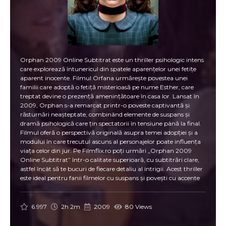
Orphan 2009 Online Subtitrat este un thriller psihologic intens
care explorează întunericul din spatele aparențelor unei fetițe
aparent inocente. Filmul Orfana urmărește povestea unei
familii care adoptă o fetiță misterioasă pe nume Esther, care
treptat devine o prezență amenințătoare în casa lor. Lansat în
2009, Orphan s-a remarcat printr-o poveste captivantă și
răsturnări neașteptate, combinând elemente de suspans și
dramă psihologică care țin spectatorii în tensiune până la final.
Filmul oferă o perspectivă originală asupra temei adopției și a
modului în care trecutul ascuns al personajelor poate influența
viața celor din jur. Pe Filmflix.ro poți urmări „Orphan 2009
Online Subtitrat” într-o calitate superioară, cu subtitrări clare,
astfel încât să te bucuri de fiecare detaliu al intrigii. Acest thriller
este ideal pentru fanii filmelor cu suspans și povești cu accente
întunecate, oferind o experiență memorabilă. Povestea lui
Orfana este mai mult decât un simplu film horror: este o
explorare a naturii umane, a fricii și a încrederii puse în cei pe
6.997
2h 2m
2009
80 Views
care îi considerăm parte din familie. Personajul Esther devine
simbolul unui secret periculos, iar fiecare acțiune a sa creează