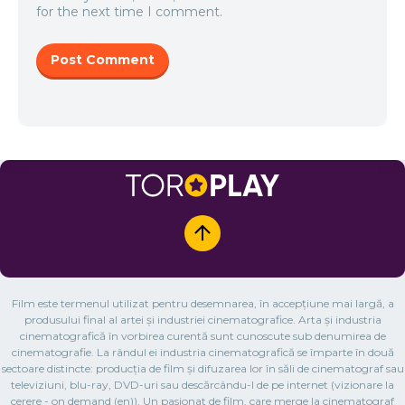
for the next time I comment.
Film este termenul utilizat pentru desemnarea, în accepțiune mai largă, a
produsului final al artei și industriei cinematografice. Arta și industria
cinematografică în vorbirea curentă sunt cunoscute sub denumirea de
cinematografie. La rândul ei industria cinematografică se împarte în două
sectoare distincte: producția de film și difuzarea lor în săli de cinematograf sau
televiziuni, blu-ray, DVD-uri sau descărcându-l de pe internet (vizionare la
cerere - on demand (en)). Un pasionat de film, care merge la cinematograf