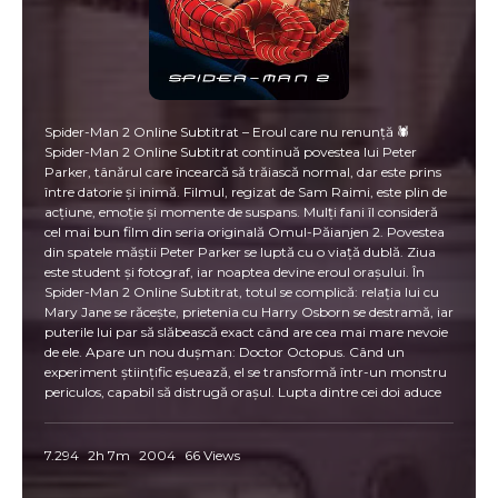
Spider-Man 2 Online Subtitrat – Eroul care nu renunță 🕷️
Spider-Man 2 Online Subtitrat continuă povestea lui Peter
Parker, tânărul care încearcă să trăiască normal, dar este prins
între datorie și inimă. Filmul, regizat de Sam Raimi, este plin de
acțiune, emoție și momente de suspans. Mulți fani îl consideră
cel mai bun film din seria originală Omul-Păianjen 2. Povestea
din spatele măștii Peter Parker se luptă cu o viață dublă. Ziua
este student și fotograf, iar noaptea devine eroul orașului. În
Spider-Man 2 Online Subtitrat, totul se complică: relația lui cu
Mary Jane se răcește, prietenia cu Harry Osborn se destramă, iar
puterile lui par să slăbească exact când are cea mai mare nevoie
de ele. Apare un nou dușman: Doctor Octopus. Când un
experiment științific eșuează, el se transformă într-un monstru
periculos, capabil să distrugă orașul. Lupta dintre cei doi aduce
unele dintre cele mai spectaculoase scene din toate filmele
Marvel. De ce Spider-Man 2 Online Subtitrat rămâne un clasic 🎬
⚡ Efecte speciale uimitoare care dau viață zborului prin New
7.294
2h 7m
2004
66 Views
York. ❤️ Personaje pline de emoție și profunzime. 💥 Lupte
intense între Spider-Man și Doctor Octopus. 🎭 O poveste