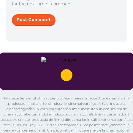
for the next time I comment.
Film este termenul utilizat pentru desemnarea, în accepțiune mai largă, a
produsului final al artei și industriei cinematografice. Arta și industria
cinematografică în vorbirea curentă sunt cunoscute sub denumirea de
cinematografie. La rândul ei industria cinematografică se împarte în două
sectoare distincte: producția de film și difuzarea lor în săli de cinematograf sau
televiziuni, blu-ray, DVD-uri sau descărcându-l de pe internet (vizionare la
cerere - on demand (en)). Un pasionat de film, care merge la cinematograf