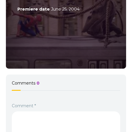
și continuă să lupte pentru ceea ce este drept. Filmul combină
Premiere date
June 25, 2004
perfect acțiunea, emoția și mesajul moral: puterea nu înseamnă
doar forță, ci și inimă. Omul-Păianjen 2 rămâne un film care
inspiră, arătând că și eroii au momente de slăbiciune. Dar
curajul adevărat este să te ridici și să mergi mai departe, oricât
de grea ar fi lupta. 🕷️ Un film care te face să crezi din nou în
puterea binelui și în curajul de a fi tu însuți.
Comments
0
Comment
*