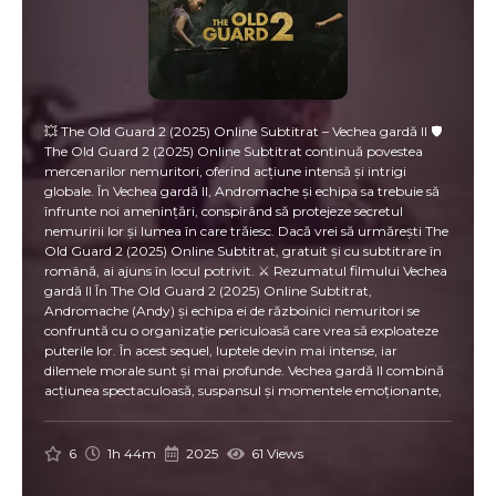
💥 The Old Guard 2 (2025) Online Subtitrat – Vechea gardă II 🛡️
The Old Guard 2 (2025) Online Subtitrat continuă povestea
mercenarilor nemuritori, oferind acțiune intensă și intrigi
globale. În Vechea gardă II, Andromache și echipa sa trebuie să
înfrunte noi amenințări, conspirând să protejeze secretul
nemuririi lor și lumea în care trăiesc. Dacă vrei să urmărești The
Old Guard 2 (2025) Online Subtitrat, gratuit și cu subtitrare în
română, ai ajuns în locul potrivit. ⚔️ Rezumatul filmului Vechea
gardă II În The Old Guard 2 (2025) Online Subtitrat,
Andromache (Andy) și echipa ei de războinici nemuritori se
confruntă cu o organizație periculoasă care vrea să exploateze
puterile lor. În acest sequel, luptele devin mai intense, iar
dilemele morale sunt și mai profunde. Vechea gardă II combină
acțiunea spectaculoasă, suspansul și momentele emoționante,
oferind o experiență captivantă pentru toți iubitorii genului.
Membrii echipei trebuie să decidă dacă să își dezvăluie secretele
lumii sau să continue să lupte în tăcere, protejând viețile celor
6
1h 44m
2025
61 Views
nevinovați. 🔥 Ce vei descoperi în The Old Guard 2 Online
Subtitrat 🛡️ Mercenari nemuritori care luptă pentru dreptate și