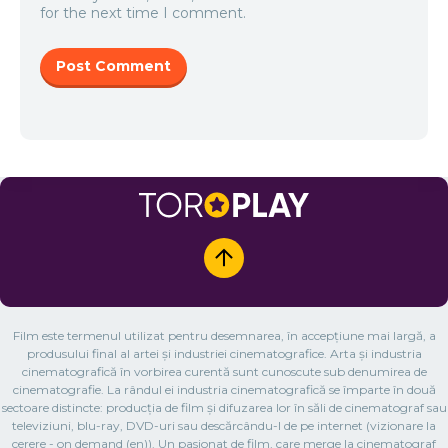
for the next time I comment.
Film este termenul utilizat pentru desemnarea, în accepțiune mai largă, a
produsului final al artei și industriei cinematografice. Arta și industria
cinematografică în vorbirea curentă sunt cunoscute sub denumirea de
cinematografie. La rândul ei industria cinematografică se împarte în două
sectoare distincte: producția de film și difuzarea lor în săli de cinematograf sau
televiziuni, blu-ray, DVD-uri sau descărcându-l de pe internet (vizionare la
cerere - on demand (en)). Un pasionat de film, care merge la cinematograf