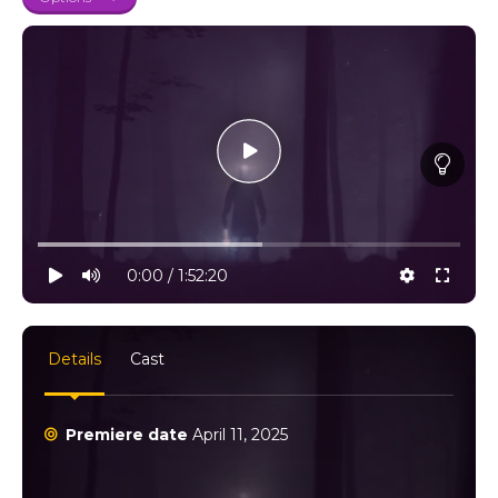
10% progress
play
volume
0:00 / 1:52:20
settings
full
Details
Cast
Premiere date
April 11, 2025