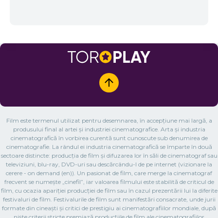
Film este termenul utilizat pentru desemnarea, în accepțiune mai largă, a
produsului final al artei și industriei cinematografice. Arta și industria
cinematografică în vorbirea curentă sunt cunoscute sub denumirea de
cinematografie. La rândul ei industria cinematografică se împarte în două
sectoare distincte: producția de film și difuzarea lor în săli de cinematograf sau
televiziuni, blu-ray, DVD-uri sau descărcându-l de pe internet (vizionare la
cerere - on demand (en)). Un pasionat de film, care merge la cinematograf
frecvent se numește „cinefil”, iar valoarea filmului este stabilită de criticul de
film, cu ocazia apariției producției de film sau în cazul prezentării lui la diferite
festivaluri de film. Festivalurile de film sunt manifestări consacrate, unde jurii
formate din cineaști și critici de prestigiu ai cinematografiilor mondiale, după
niște criterii stricte premiază producțiile de film ale cinematografiilor