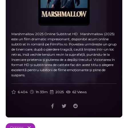
Marshmallow 2025 Online Subtitrat HD Marshmallow (2025)
este un film dramatic impresionant, disponibil acum online
subtitrat în română pe FilmFlix.ro. Povestea urmărește un grup
de tineri care, după o pierdere tragică, caută liniștea într-un loc
retras, însă vechile tensiuni revin la suprafață, punându-le la
încercare prietenia și puterea de a depăși trecutul. Vizionarea în
format HD și subtitrarea de calitate fac din acest titlu o alegere
excelentă pentru iubitorii de filme emoționante și pline de
suspans.
6.404
1h 33m
2025
62 Views
Options