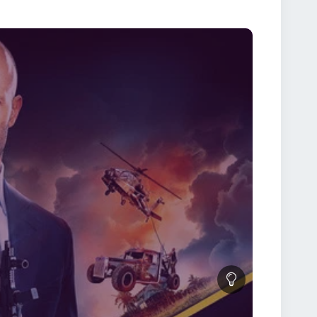
ecut. Relația tensionată dar comică dintre Hobbs și
e. Acest spin-off reușește să aducă un aer proaspăt
pectaculoasă și efecte speciale de ultimă generație.
xcelent de Vanessa Kirby (în rolul Hattie, sora lui
 dorești să urmărești un film plin de energie, cu
e Subtitrat este alegerea perfectă. Fie că ești fan
. Bucură-te de tot ce are mai bun universul Furios
 se respecte și să lupte împreună împotriva celui mai