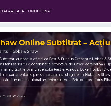
STALARE AER CONDITIONAT
haw Online Subtitrat – Acțiu
sents: Hobbs & Shaw
btitrat, cunoscut oficial ca Fast & Furious Presents: Hobbs & Sh
rins fanii seriei cu o combinație explozivă de umor, adrenalină și 
i mai îndrăgiți eroi ai universului Fast & Furious: Luke Hobbs (
 mercenar britanic plin de sarcasm și istețime. În Hobbs & Shaw O
ci când un pericol global amenință lumea. Brixton Lore (Idris Elb
 și amenință să distrugă milioane de vieți. Deși se urăsc de moa
mic aproape invincibil. Povestea din Furios și iute: Hobbs & Shaw s
 Londra, Rusia și până în Samoa, locul natal al lui Hobbs, unde are
019
79 Views
cțiune spectaculoase, bătăi impresionante, urmăriri spectaculoa
i mai plăcută. Fast & Furious Presents: Hobbs & Shaw (2019) explo