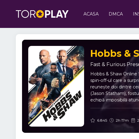
ACASA
DMCA
IN
Hobbs & S
Fast & Furious Pre
Hobbs & Shaw Online Su
spin-off-ul care a surp
reunește doi dintre ce
(Jason Statham), fostul
echipă imposibilă atun
armă biologică mortală
pentru a opri acest ina
ducând spectatorii prin
6.845
2h 17m
2
livrează secvențe de a
care face experiența ș