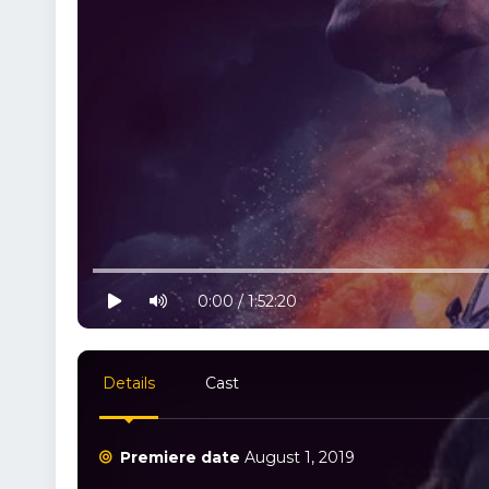
10% progress
play
volume
0:00 / 1:52:20
Details
Cast
Premiere date
August 1, 2019