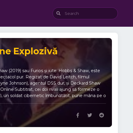
ne Explozivă
aw (2019) sau Furios și iute: Hobbs & Shaw, este
spectacol pur. Regizat de David Leitch, filmul
Dwayne Johnson), agentul DSS dur, și Deckard Shaw
nline Subtitrat, cei doi rivali ajung să formeze o
a), un soldat cibernetic îmbunătățit, pune mâna pe o
rte, Hobbs și Shaw sunt obligați să colaboreze
e desfășoară cu ritmul alert caracteristic seriei,
 loc o confruntare finală de proporții epice. Filmul
se cu mașini modificate și un strop de umor savuros
rează și tema familiei, atât de importantă în