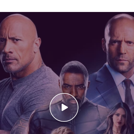
s, subliniind legăturile de sânge și solidaritatea, indiferent de tr
entral al filmului, generând replici memorabile și momente hilar
tă ADN-ul Fast & Furious: mașini rapide, eroi puternici, acțiune s
ă, condusă de Dwayne Johnson și Jason Statham, este completată e
re impresionează cu rolul negativ complex și amenințător. Dacă îți
țiune la cote maxime și subtitrări de calitate, Hobbs & Shaw Onlin
r cauți un blockbuster spectaculos, acest titlu nu te va dezamăgi
 același timp o poveste unică despre doi foști rivali care ajung să
 până acum.