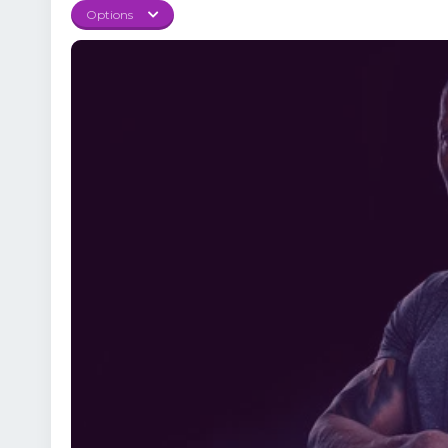
universul Fast & Furiou
Options
Shaw devine un punct c
seriei, păstrând totoda
Distribuția carismatic
Shaw) și Idris Elba, ca
dialoguri savuroase, ac
Fast & Furious sau doa
și iute, descoperind în
periculos adversar de