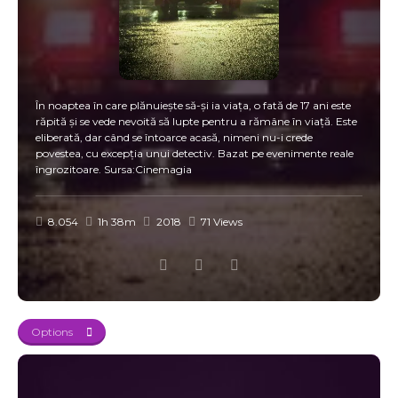
În noaptea în care plănuiește să-și ia viața, o fată de 17 ani este
răpită și se vede nevoită să lupte pentru a rămâne în viață. Este
eliberată, dar când se întoarce acasă, nimeni nu-i crede
povestea, cu excepția unui detectiv. Bazat pe evenimente reale
îngrozitoare. Sursa:Cinemagia
8.054
1h 38m
2018
71 Views
Options