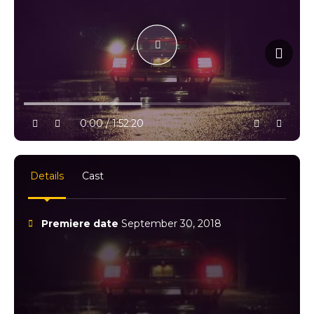
10% progress
play
volume
0:00 / 1:52:20
settings
full
Details
Cast
Premiere date
September 30, 2018