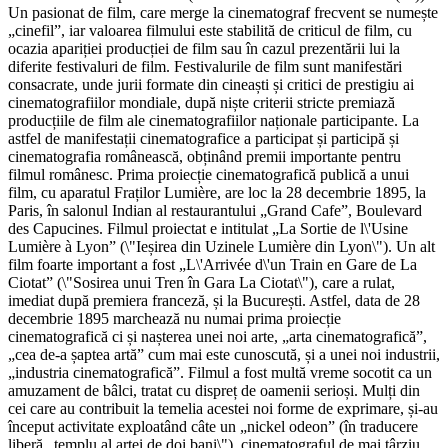
Un pasionat de film, care merge la cinematograf frecvent se numește
„cinefil”, iar valoarea filmului este stabilită de criticul de film, cu
ocazia apariției producției de film sau în cazul prezentării lui la
diferite festivaluri de film. Festivalurile de film sunt manifestări
consacrate, unde jurii formate din cineaști și critici de prestigiu ai
cinematografiilor mondiale, după niște criterii stricte premiază
producțiile de film ale cinematografiilor naționale participante. La
astfel de manifestații cinematografice a participat și participă și
cinematografia românească, obținând premii importante pentru
filmul românesc. Prima proiecție cinematografică publică a unui
film, cu aparatul Fraților Lumière, are loc la 28 decembrie 1895, la
Paris, în salonul Indian al restaurantului „Grand Cafe”, Boulevard
des Capucines. Filmul proiectat e intitulat „La Sortie de l\'Usine
Lumière à Lyon” (\"Ieșirea din Uzinele Lumière din Lyon\"). Un alt
film foarte important a fost „L\'Arrivée d\'un Train en Gare de La
Ciotat” (\"Sosirea unui Tren în Gara La Ciotat\"), care a rulat,
imediat după premiera franceză, și la București. Astfel, data de 28
decembrie 1895 marchează nu numai prima proiecție
cinematografică ci și nașterea unei noi arte, „arta cinematografică”,
„cea de-a șaptea artă” cum mai este cunoscută, și a unei noi industrii,
„industria cinematografică”. Filmul a fost multă vreme socotit ca un
amuzament de bâlci, tratat cu dispreț de oamenii serioși. Mulți din
cei care au contribuit la temelia acestei noi forme de exprimare, și-au
început activitate exploatând câte un „nickel odeon” (în traducere
liberă „templu al artei de doi bani\"), cinematograful de mai târziu.