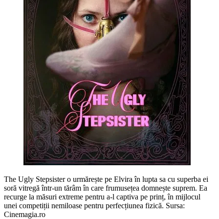
The Ugly Stepsister o urmărește pe Elvira în lupta sa cu superba ei
soră vitregă într-un tărâm în care frumusețea domnește suprem. Ea
recurge la măsuri extreme pentru a-l captiva pe prinț, în mijlocul
unei competiții nemiloase pentru perfecțiunea fizică. Sursa:
Cinemagia.ro