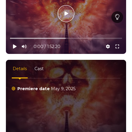
10% progress
play
volume
0:00 / 1:52:20
settings
full
Details
Cast
Premiere date
May 9, 2025