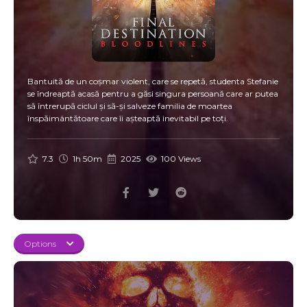
Bantuită de un coșmar violent, care se repetă, studenta Stefanie
se îndreaptă acasă pentru a găsi singura persoană care ar putea
să întrerupă ciclul și să-și salveze familia de moartea
înspăimântătoare care îi așteaptă inevitabil pe toți.
7.3
1h 50m
2025
100 Views
Options