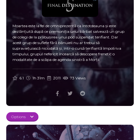
Moartea este la fel de omniprezentă ca întotdeauna și este
dezlănțuită după ce premoniția unui bărbat salvează un grup
de colegi de la prăbușirea unui pod suspendat terifiant. Dar
acest grup de suflete fără bănuieli nu ar trebui să
supraviețuiască niciodată și, într-o cursă terifiantă împotriva
timpului, grupul nefericit încearcă să descopere frenetic o
modalitate de a scăpa de agenda sinistră a Morții.
6.1
1h 31m
2011
73 Views
Options