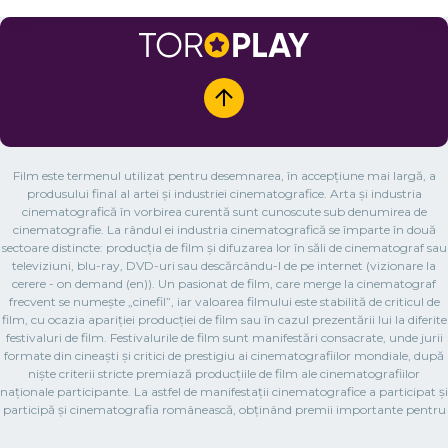
Film este termenul utilizat pentru desemnarea, în accepțiune mai largă, a
produsului final al artei și industriei cinematografice. Arta și industria
cinematografică în vorbirea curentă sunt cunoscute sub denumirea de
cinematografie. La rândul ei industria cinematografică se împarte în două
sectoare distincte: producția de film și difuzarea lor în săli de cinematograf sau
televiziuni, blu-ray, DVD-uri sau descărcându-l de pe internet (vizionare la
cerere - on demand (en)). Un pasionat de film, care merge la cinematograf
frecvent se numește „cinefil”, iar valoarea filmului este stabilită de criticul de
film, cu ocazia apariției producției de film sau în cazul prezentării lui la diferite
festivaluri de film. Festivalurile de film sunt manifestări consacrate, unde jurii
formate din cineaști și critici de prestigiu ai cinematografiilor mondiale, după
niște criterii stricte premiază producțiile de film ale cinematografiilor
naționale participante. La astfel de manifestații cinematografice a participat și
participă și cinematografia românească, obținând premii importante pentru
filmul românesc. Prima proiecție cinematografică publică a unui film, cu
aparatul Fraților Lumière, are loc la 28 decembrie 1895, la Paris, în salonul