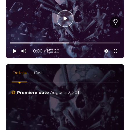
10% progress
play
volume
0:00 / 1:52:20
settings
full
Details
Cast
Premiere date
August 12, 2011