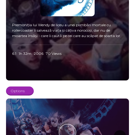
Premoniția lui Wendy de liceu a unei plimbări mortale cu
rollercoaster îi salvează viața și câțiva norocoși, dar nu de
moartea însăși - care îi caută pe cei care au scăpat de soarta lor.
6.1
1h 32m
2006
70 Views
Options