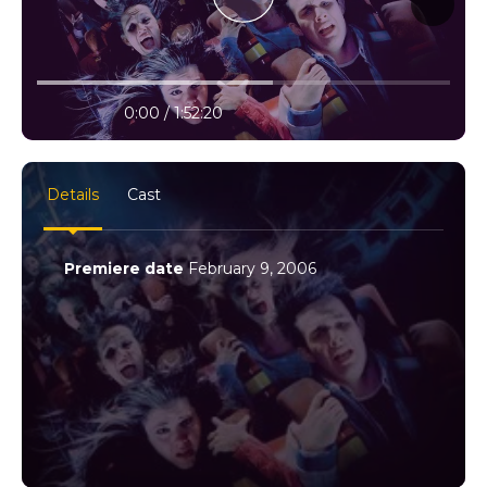
10% progress
play
volume
0:00 / 1:52:20
settings
full
Details
Cast
Premiere date
February 9, 2006