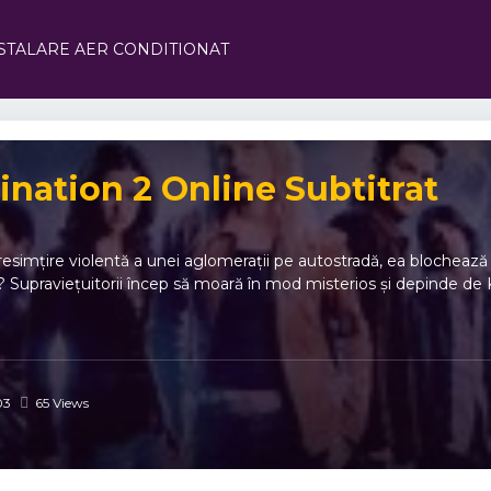
STALARE AER CONDITIONAT
ination 2 Online Subtitrat
esimțire violentă a unei aglomerații pe autostradă, ea blochează 
t? Supraviețuitorii încep să moară în mod misterios și depinde de 
03
65 Views