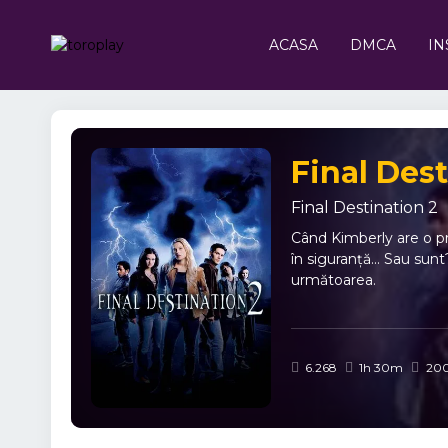
ACASA
DMCA
IN
Final Dest
Final Destination 2
Când Kimberly are o pr
în siguranță... Sau sun
următoarea.
6.268
1h 30m
20