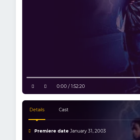
10% progress
play
volume
0:00 / 1:52:20
Details
Cast
Premiere date
January 31, 2003