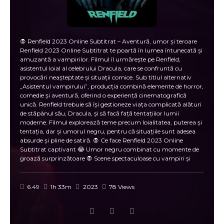
🧛 Renfield 2023 Online Subtitrat – Aventură, umor și teroare
Renfield 2023 Online Subtitrat te poartă în lumea întunecată și
amuzantă a vampirilor. Filmul îl urmărește pe Renfield,
asistentul loial al celebrului Dracula, care se confruntă cu
provocări neașteptate și situații comice. Sub titlul alternativ
„Asistentul vampirului”, producția combină elemente de horror,
comedie și aventură, oferind o experiență cinematografică
unică. Renfield trebuie să își gestioneze viața complicată alături
de stăpânul său, Dracula, și să facă față tentațiilor lumii
moderne. Filmul explorează teme precum loialitatea, puterea și
tentația, dar și umorul negru, pentru că situațiile sunt adesea
absurde și pline de satiră. 🧛 Ce face Renfield 2023 Online
Subtitrat captivant 😂 Umor negru combinat cu momente de
groază surprinzătoare 🧛 Scene spectaculoase cu vampiri și
efecte vizuale impresionante 🌆 Poveste în care loialitatea și
curajul sunt testate constant 🎬 Ritm alert și combinație
echilibrată între comedie și horror 💥 Momente memorabile
6.49
1h 33m
2023
78 Views
pentru fanii filmelor cu vampiri și acțiune 🦇 Aventurile lui
Renfield În Renfield 2023 Online Subtitrat, asistentul
vampirului încearcă să echilibreze viața personală cu obligațiile
față de Dracula. Deși pare un rol subordonat, Renfield