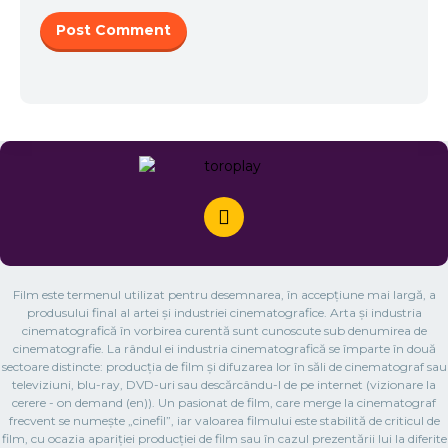
Film este termenul utilizat pentru desemnarea, în accepțiune mai largă, a
produsului final al artei și industriei cinematografice. Arta și industria
cinematografică în vorbirea curentă sunt cunoscute sub denumirea de
cinematografie. La rândul ei industria cinematografică se împarte în două
sectoare distincte: producția de film și difuzarea lor în săli de cinematograf sau
televiziuni, blu-ray, DVD-uri sau descărcându-l de pe internet (vizionare la
cerere - on demand (en)). Un pasionat de film, care merge la cinematograf
frecvent se numește „cinefil”, iar valoarea filmului este stabilită de criticul de
film, cu ocazia apariției producției de film sau în cazul prezentării lui la diferite