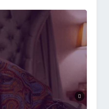
fică unică. Fiecare scenă aduce o combinație de
 De ce trebuie să vezi Mortdecai 2015 Online
 Râzi în hohote datorită replicilor și situațiilor
 stilului britanic și farmecul protagonistului. 🌍 O
ește Mortdecai 2015 Online Subtitrat acum în HD, cu
 artei pierdute.⚡ Nu rata combinația perfectă de
omedie; este o experiență plină de mister, umor și
o poveste memorabilă.Pregătește-te să râzi și să fii