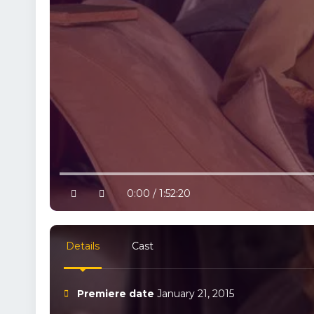
10% progress
play
volume
0:00 / 1:52:20
Details
Cast
Premiere date
January 21, 2015