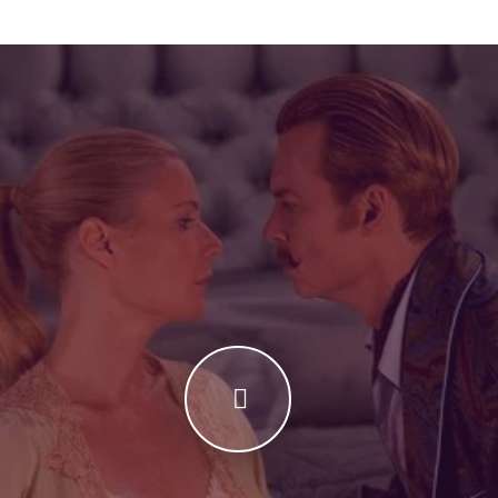
ialogurile pline de farmec contribuie la o experiență cinematogra
u că Mortdecai jonglează constant între pericol și distracție. 🎯
ti comediile cu mister și personaje excentrice, nu rata acest film. 
rabile care combină acțiunea cu umorul sofisticat. 🎩 Perfecțiunea
alpitantă în lumea artei și a intrigii. 🚨 Call-to-Action 📺 Urmăr
ba română.💥 Intră în aventura lui Mortdecai și descoperă misterul
r sofisticat! 🏁 Concluzie Mortdecai 2015 Online nu este doar o c
 inteligența, sarcasmul și situațiile extravagante pentru a crea 
decai în călătoria lui plină de peripeții și mister.