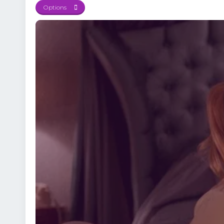
costumele stilate și d
Options
tensiune și umor, pentr
Subtitrat 🖼️ Dacă iubeș
absurde. 🔥 Scene memo
călătorie amuzantă și p
subtitrare clară în lim
umor, acțiune și miste
aventură.Filmul combină
surprins alături de Mort