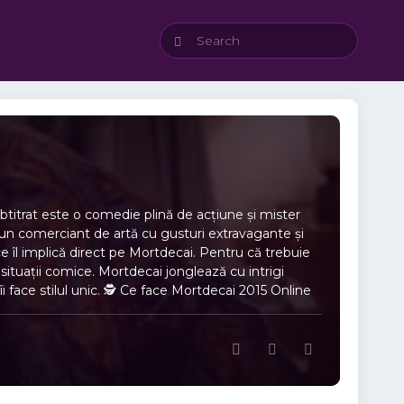
titrat este o comedie plină de acțiune și mister
, un comerciant de artă cu gusturi extravagante și
ce îl implică direct pe Mortdecai. Pentru că trebuie
 situații comice. Mortdecai jonglează cu intrigi
 face stilul unic. 🕵️ Ce face Mortdecai 2015 Online
ții pentru recuperarea artei pierdute. 🌟 Personaje
tira socială. 🎬 O combinație unică de aventură,
Charles trebuie să facă față mafiei, poliției și altor
vite situații complicate. Deși pare superficial,
u a-și atinge scopul. Decorurile elegante,