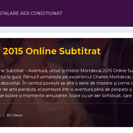
STALARE AER CONDITIONAT
 2015 Online Subtitrat
ne Subtitrat – Aventură, umor și mister Mortdecai 2015 Online Sub
etul la gură. Filmul îl urmărește pe excentricul Charles Mortdecai
dezvoltat. În centrul poveștii se află o serie de mistere și crime 
 de artă pierdută, el pornește într-o aventură plină de peripeții și
je bizare și momente amuzante, toate cu un aer sofisticat, care îi
Umor britanic inteligent și situații absurde. 🔎 Mister și investiga
lături de Mortdecai. 💥 Scene comice care combină acțiunea cu sa
ică. 🎩 Aventurile lui Mortdecai În Mortdecai 2015 Online Subtitrat, 
5
60 Views
În același timp, umorul său inconfundabil și sarcasmul îl ajută să e
eligență și abilitate în manipularea oamenilor și situațiilor pentr