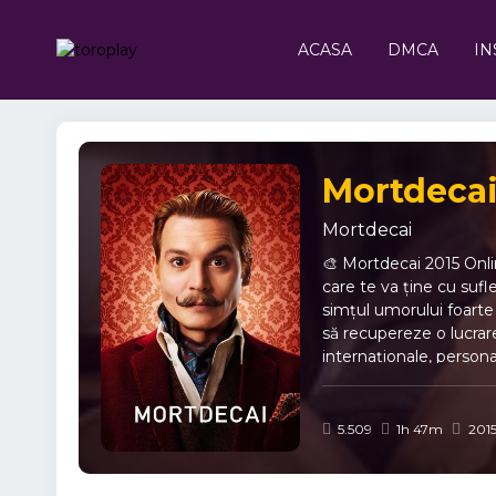
ACASA
DMCA
IN
Mortdecai
Mortdecai
🎨 Mortdecai 2015 Onli
care te va ține cu sufl
simțul umorului foarte 
să recupereze o lucrare
internaționale, persona
Subtitrat captivant 🎭 
memorabile, inclusiv a
umor și eleganță britan
5.509
1h 47m
201
personaje periculoase. 
Mortdecai dovedește int