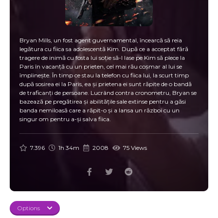
Bryan Mills, un fost agent guvernamental, încearcă să reia
legătura cu fiica sa adolescentă Kim. După ce a acceptat fără
tragere de inimă cu fosta lui soție să-l lase pe Kim să plece la
Paris în vacanță cu un prieten, cel mai rău coșmar al lui se
împlinește. În timp ce stau la telefon cu fiica lui, la scurt timp
după sosirea ei la Paris, ea și prietena ei sunt răpite de o bandă
de traficanți de persoane. Lucrând contra cronometru, Bryan se
bazează pe pregătirea și abilitățile sale extinse pentru a găsi
banda nemiloasă care a răpit-o și a lansa un război cu un
singur om pentru a-și salva fiica.
7.396
1h 34m
2008
75 Views
Options