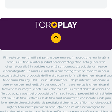
Film este termenul utilizat pentru desemnarea, în accepțiune mai largă, a
produsului final al artei și industriei cinematografice. Arta și industria
cinematografică în vorbirea curentă sunt cunoscute sub denumirea de
cinematografie. La rândul ei industria cinematografică se împarte în două
sectoare distincte: producția de film și difuzarea lor în săli de cinematograf sau
televiziuni, blu-ray, DVD-uri sau descărcându-l de pe internet (vizionare la
cerere - on demand (en)). Un pasionat de film, care merge la cinematograf
frecvent se numește „cinefil”, iar valoarea filmului este stabilită de criticul de
film, cu ocazia apariției producției de film sau în cazul prezentării lui la diferite
festivaluri de film. Festivalurile de film sunt manifestări consacrate, unde jurii
formate din cineaști și critici de prestigiu ai cinematografiilor mondiale, după
niște criterii stricte premiază producțiile de film ale cinematografiilor
naționale participante. La astfel de manifestații cinematografice a participat și