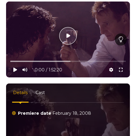
10% progress
play
volume
0:00 / 1:52:20
settings
full
Details
Cast
Premiere date
February 18, 2008