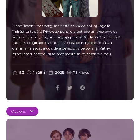
Când Jason Hochberg, în vârstă de 24 de ani, ajunge la
îndrăgita tabără Pineway pentru a petrece un weekend ca
supraveghetor, singura lui grijă pare să fie distanța de vârstă
față de colegii adolescenți. Însă ceea ce nu știe este că un
criminal mascat a ucis deja pe ascuns pe John și Kathy,
proprietarii taberei, și se pregătește să lovească din nou.
5.3
1h 28m
2025
73 Views
Options