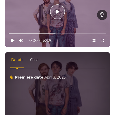
10% progress
play
volume
0:00 / 1:52:20
settings
full
Details
Cast
Premiere date
April 3, 2025