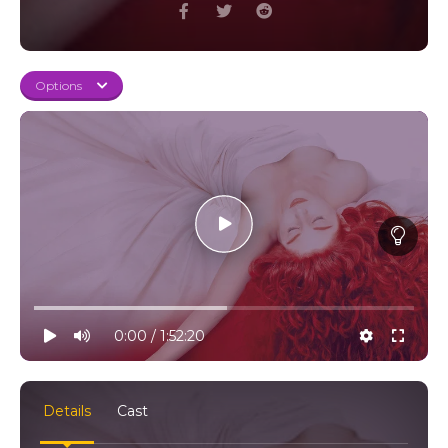
Options
10% progress
play
volume
0:00 / 1:52:20
settings
full
Details
Cast