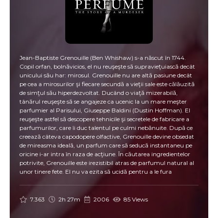
Jean-Baptiste Grenouille (Ben Whishaw) s-a născut în 1744.
Copil orfan, bolnăvicios, el nu reuşeşte să supravieţuiască decât
unicului său har: mirosul. Grenouille nu are altă pasiune decât
pe cea a mirosurilor şi fiecare secundă a vieţii sale este călăuzită
de simţul său hiperdezvoltat. Ducând o viaţă mizerabilă,
tânărul reuşeşte să se angajeze ca ucenic la un mare meşter
parfumier al Parisului, Giuseppe Baldini (Dustin Hoffman). El
reuşeşte astfel să descopere tehnicile şi secretele de fabricare a
parfumurilor, care îi duc talentul pe culmi nebănuite. După ce
creează câteva capodopere olfactive, Grenouille devine obsedat
de mireasma ideală, un parfum care să seducă instantaneu pe
oricine i-ar intra în raza de acţiune. În căutarea ingredientelor
potrivite, Grenouille este irezistibil atras de parfumul natural al
unor tinere fete. El nu va ezita să ucidă pentru a le fura
mireasma… Filmul este ecranizarea romanului Parfumul,
publicat in 1985, al scriitorului Patrick Süskind.
7.363
2h 27m
2006
85 Views