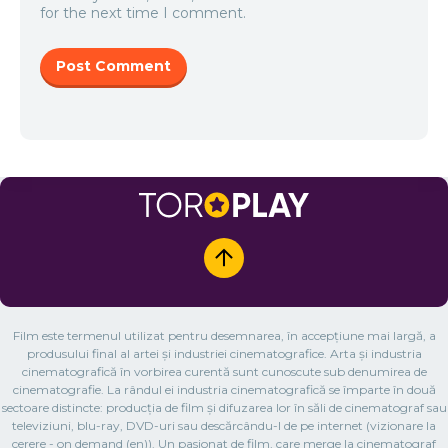
for the next time I comment.
Film este termenul utilizat pentru desemnarea, în accepțiune mai largă, a
produsului final al artei și industriei cinematografice. Arta și industria
cinematografică în vorbirea curentă sunt cunoscute sub denumirea de
cinematografie. La rândul ei industria cinematografică se împarte în două
sectoare distincte: producția de film și difuzarea lor în săli de cinematograf sau
televiziuni, blu-ray, DVD-uri sau descărcându-l de pe internet (vizionare la
cerere - on demand (en)). Un pasionat de film, care merge la cinematograf