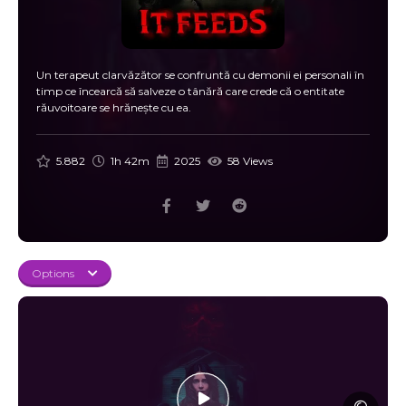
Un terapeut clarvăzător se confruntă cu demonii ei personali în
timp ce încearcă să salveze o tânără care crede că o entitate
răuvoitoare se hrănește cu ea.
5.882
1h 42m
2025
58 Views
Options