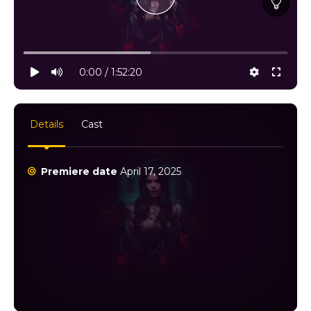
10% progress
play
volume
0:00 / 1:52:20
settings
full
Details
Cast
Premiere date
April 17, 2025