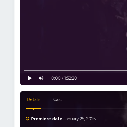
10% progress
play
volume
0:00 / 1:52:20
Details
Cast
Premiere date
January 25, 2025