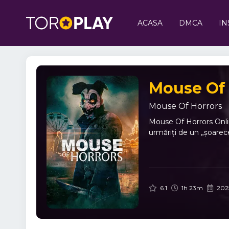
ACASA
DMCA
IN
Mouse Of 
Mouse Of Horrors
Mouse Of Horrors Onlin
urmăriți de un „șoarec
6.1
1h 23m
202