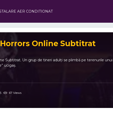
STALARE AER CONDITIONAT
Horrors Online Subtitrat
e Subtitrat. Un grup de tineri adulți se plimbă pe terenurile unu
e” ucigaș.
5
67 Views