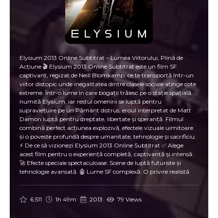
Elysium 2013 Online Subtitrat – Lumea Viitorului, Plină de
Acțiune 🎬 Elysium 2013 Online Subtitrat este un film SF
captivant, regizat de Neill Blomkamp, ce te transportă într-un
viitor distopic unde inegalitatea dintre clasele sociale atinge cote
extreme. Într-o lume în care bogații trăiesc pe o stație spațială
numită Elysium, iar restul omenirii se luptă pentru
supraviețuire pe un Pământ distrus, eroul interpretat de Matt
Damon luptă pentru dreptate, libertate și speranță. Filmul
combină perfect acțiunea explozivă, efectele vizuale uimitoare
și o poveste profundă despre umanitate, tehnologie și sacrificiu.
⚡ De ce să vizionezi Elysium 2013 Online Subtitrat ✅ Alege
acest film pentru o experiență completă, captivantă și intensă:
🚀 Efecte speciale spectaculoase: Scene de luptă futuriste și
tehnologie avansată. 🤖 Lume SF complexă: O privire realistă
asupra viitorului și diferențelor sociale. 🌟 Actori de top: Matt
Damon, Jodie Foster și Sharlto Copley într-o distribuție de
excepție. 💥 Acțiune non-stop: Lupte, emoții și momente
6.511
1h 49m
2013
79 Views
tensionate de la început până la final. 📝 Subtitrări clare:
Vizionare online în limba română, fără pierderi de context. 💥 Ce