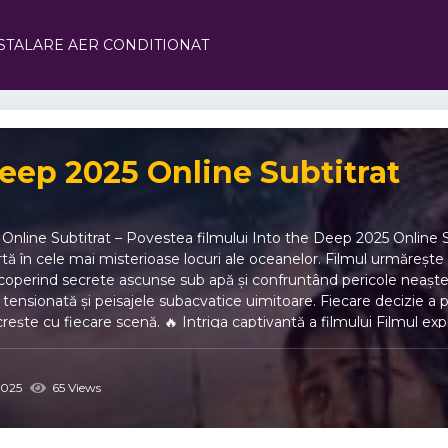
STALARE AER CONDITIONAT
Deep 2025 Online Subtitrat
nline Subtitrat – Povestea filmului Into the Deep 2025 Online Sub
tă în cele mai misterioase locuri ale oceanelor. Filmul urmărește 
scoperind secrete ascunse sub apă și confruntând pericole neașt
tensionată și peisajele subacvatice uimitoare. Fiecare decizie a 
rește cu fiecare scenă. 🔥 Intriga captivantă a filmului Filmul exp
rincipale: 🌊 Explorare subacvatică – descoperă mistere și secre
tate 🧩 Mister și enigme – povești ascunse în adâncuri 👥 Echipă cu
o the Deep 2025 Online Subtitrat 💥 Aventură intensă – expediții
025
65 Views
e și efecte subacvatice uimitoare 🧠 Intrigă complexă – mistere ca
rajoasă și determinată 📽 Distracție pentru întreaga familie – c