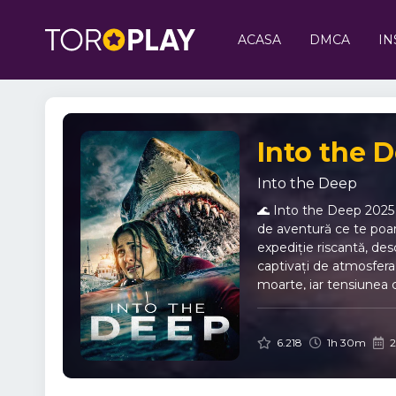
ACASA
DMCA
IN
Into the 
Into the Deep
🌊 Into the Deep 2025 O
de aventură ce te poar
expediție riscantă, de
captivați de atmosfera 
moarte, iar tensiunea c
subacvatică: 🔹 Teme p
aduce provocări neaștep
De ce să vizionezi Int
6.218
1h 30m
2
spectaculoasă – peisaj
memorabile – echipă cu