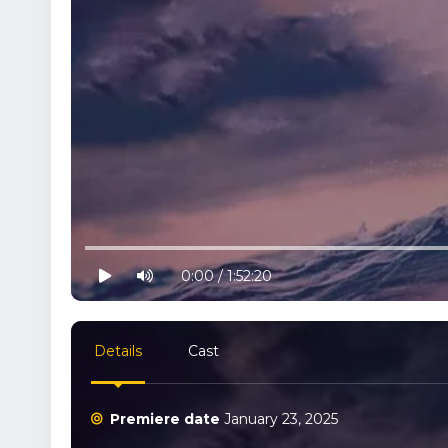
10% progress
play
volume
0:00 / 1:52:20
Details
Cast
Premiere date
January 23, 2025