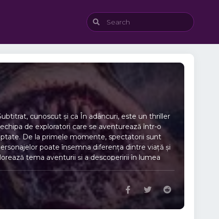
titrat, cunoscut și ca În adâncuri, este un thriller
echipa de exploratori care se aventurează într-o
eptate. De la primele momente, spectatorii sunt
personajelor poate însemna diferența dintre viață și
lorează tema aventurii și a descoperirii în lumea
te ascunse ⚡ Suspans și pericol – fiecare moment
rajoasă – relațiile și deciziile lor sunt cruciale 🎯
 subacvatice pline de suspans 🌊 Scenografie
re te țin cu sufletul la gură 👁 Personaje
ombinație de aventură și mister 💡 Experiența