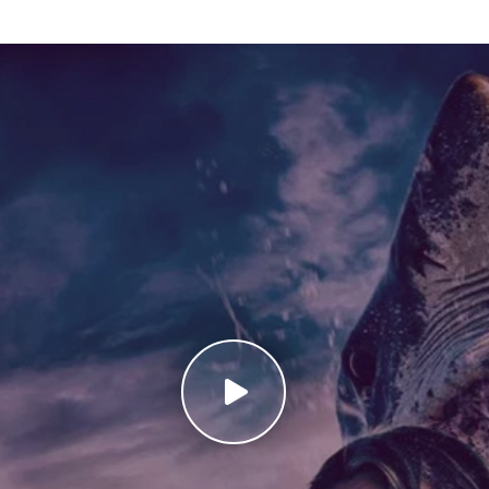
to the Deep 2025 Online Subtitrat oferă o experiență cinematograf
 misterioasă a oceanului. Filmul reușește să echilibreze suspan
prezentate îl fac ideal pentru iubitorii de thrillere și aventură. 
nal.