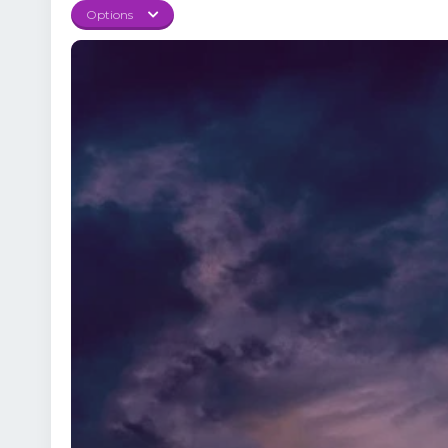
completă a filmului In
Options
echipei și frumusețea
tensionată și enigmele 
lipit de ecran până la fi