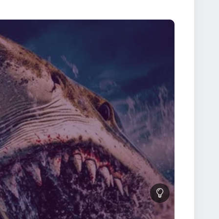
ică captivantă. Fiecare scenă subliniază curajul
sul cu momente vizuale impresionante. Atmosfera
Descoperirea secretelor ascunse în adâncuri te va ține