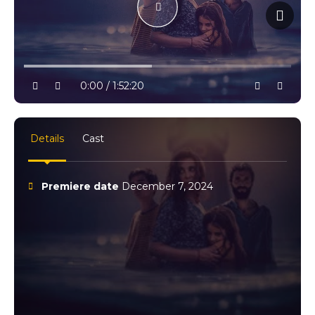
10% progress
play
volume
0:00 / 1:52:20
settings
full
Details
Cast
Premiere date
December 7, 2024