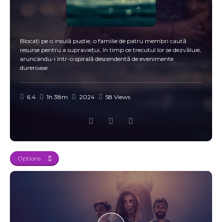
Blocați pe o insulă pustie, o familie de patru membri caută
resurse pentru a supraviețui, în timp ce trecutul lor se dezvăluie,
aruncându-i într-o spirală descendentă de evenimente
dureroase.
6.4
1h 38m
2024
58 Views
Options