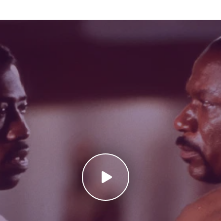
une și adrenalina. 💡 Inspirator: lupta pentru titlu și supraviețui
uted 2002 Online Subtitrat impresionează prin cadre dinamice, c
ia filmului evidențiază forța fizică și strategia fiecărui boxer, tr
-planurile tensionate la scenele de luptă în ring, fiecare detaliu
-to-Action – Experimentează Undisputed ▶️ Urmărește Undisputed 2
m un campion devine Fără egal, Necontestat în circumstanțe ex
ță care te va captiva de la început până la final. 🩸 Concluzie Un
țiune, sport și dramă. Povestea Fără egal, Necontestat combină l
bil și captivant. Urmărește Undisputed 2002 Online Subtitrat și t
 Necontestat nu este ușor de câștigat.