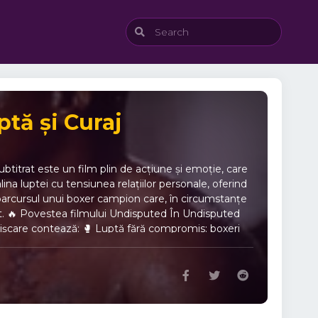
tă și Curaj
itrat este un film plin de acțiune și emoție, care
ina luptei cu tensiunea relațiilor personale, oferind
parcursul unui boxer campion care, în circumstanțe
tat. 🔥 Povestea filmului Undisputed În Undisputed
e mișcare contează: 🥊 Luptă fără compromis: boxeri
ecare rundă aduce noi provocări și surprize. 🏆 Fără
i: relațiile în închisoare adaugă profunzime poveștii.
rfect între intensitate și emoție. ⚡ De ce să
i coregrafie realistă. 🎬 Personaje memorabile:
i moment cheie. 👀 Suspans constant: fiecare