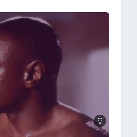
re motivează și emoționează. 🌌 Experiența vizuală și
are surprind intensitatea luptelor și atmosfera
ansformând fiecare rundă într-o experiență vizuală și
 este construit pentru a maximiza impactul asupra
002 Online Subtitrat și simte adrenalina fiecărei
treme.🔥 Pregătește-te pentru o poveste de curaj,
disputed 2002 Online Subtitrat este filmul ideal
uptele spectaculoase cu tensiunea personală,
răiește emoția unei lupte în care fiecare rundă