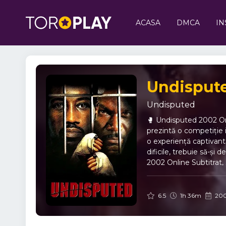
ACASA
DMCA
IN
Undispute
Undisputed
🥊 Undisputed 2002 Onl
prezintă o competiție i
o experiență captivant
dificile, trebuie să-și
2002 Online Subtitrat, 
cu skill-uri extraordin
egal, Necontestat: camp
Filmul reușește să com
6.5
1h 36m
20
urmărești Undisputed 2
campioni și rivali cu m