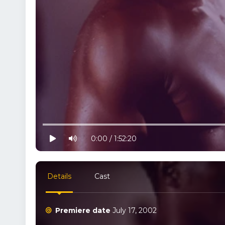
10% progress
play
volume
0:00 / 1:52:20
Details
Cast
Premiere date
July 17, 2002