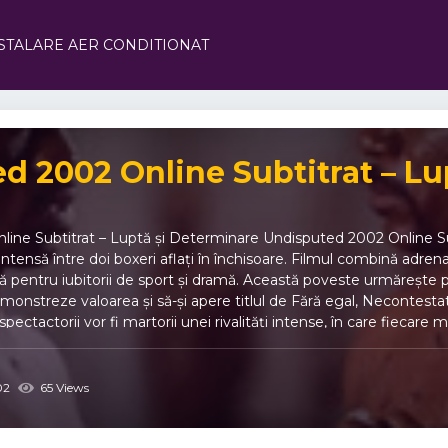
STALARE AER CONDITIONAT
d 2002 Online Subtitrat – Lup
ine Subtitrat – Luptă și Determinare Undisputed 2002 Online Subt
ntensă între doi boxeri aflați în închisoare. Filmul combină adrenal
ă pentru iubitorii de sport și dramă. Această poveste urmărește 
 demonstreze valoarea și să-și apere titlul de Fără egal, Necontes
spectactorii vor fi martorii unei rivalități intense, în care fiecar
are se confruntă într-un mediu restrictiv. 💥 Tensiune și suspans: fi
ionul trebuie să-și apere reputația și titlul. 🤝 Prieteni și dușman
bine acțiunea sportivă cu drama personală, creând un echilibru pe
02
65 Views
002 Online Subtitrat 🌟 Acțiune captivantă: lupte spectaculoase ș
otivații puternice. 📝 Subtitrări clare: urmărești fiecare dialog ș