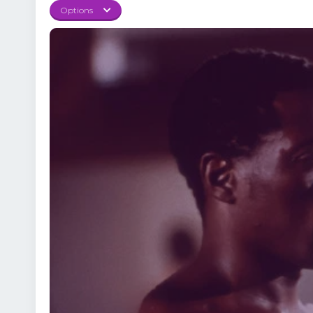
confruntare aduce tensi
Options
cinematografică Undisp
închisorii. Cinematograf
emoțională. De la prim
spectatorului. 🚀 Call
lupte.💬 Descoperă cu
strategie și perseveren
pentru iubitorii de ac
oferind un film memora
contează, iar titlul de