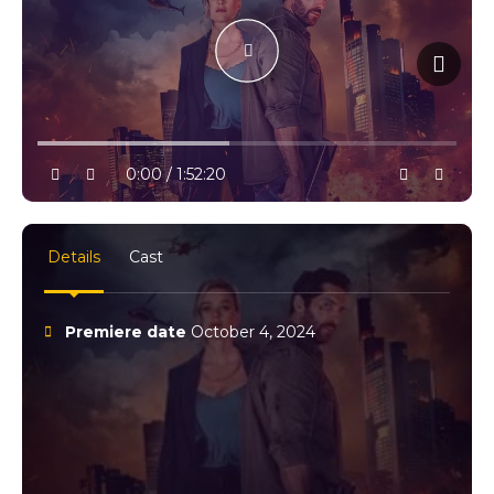
10% progress
play
volume
0:00 / 1:52:20
settings
full
Details
Cast
Premiere date
October 4, 2024