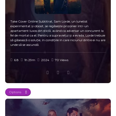
Take Cover Online Subtitrat, Sam Lorde, un lunetist
experimentat și obosit, se regăsește prizonier într-un
apartament luxos din sticlă, având ca adversar un concurent la
fel de mortal ca el. Pentru a supraviețui și a evada, Lorde trebuie
să găsească o soluție, în condițiile în care niciunul dintre ei nu are
unde să se ascundă.
6.8
1h 29m
2024
70 Views
Options