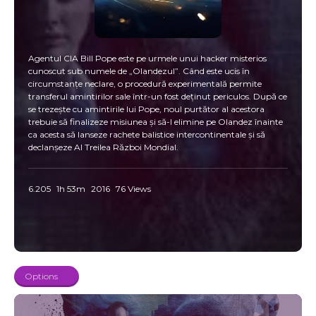
Agentul CIA Bill Pope este pe urmele unui hacker misterios
cunoscut sub numele de „Olandezul”. Când este ucis în
circumstanțe neclare, o procedură experimentală permite
transferul amintirilor sale într-un fost deținut periculos. După ce
se trezește cu amintirile lui Pope, noul purtător al acestora
trebuie să finalizeze misiunea și să-l elimine pe Olandez înainte
ca acesta să lanseze rachete balistice intercontinentale și să
declanșeze Al Treilea Război Mondial.
6.205
1h 53m
2016
76 Views
Options