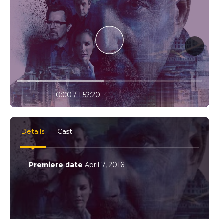
10% progress
play
volume
0:00 / 1:52:20
settings
full
Details
Cast
Premiere date
April 7, 2016