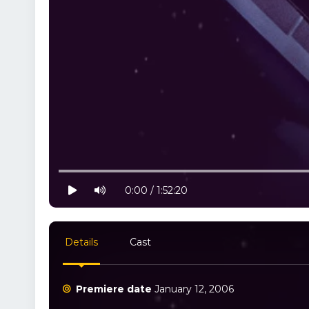
10% progress
play
volume
0:00 / 1:52:20
Details
Cast
Premiere date
January 12, 2006