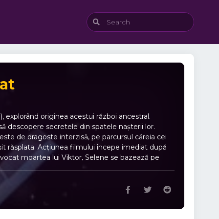
at
, explorând originea acestui război ancestral.
ă descopere secretele din spatele nașterii lor.
ste de dragoste interzisă, pe parcursul căreia cei
rșit răsplata. Acțiunea filmului începe imediat după
vocat moartea lui Viktor, Selene se bazează pe
nsiderabilă, dorind acum să-l elibereze pe fratele său
e ultimele indicii pentru a dezvălui misterele legate
dernă despre acțiune, conspirații și dragoste
ui, deoarece nemuritorii sunt datori să plătească