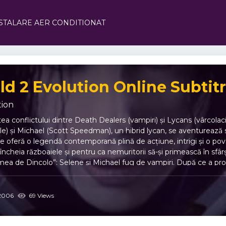
STALARE AER CONDITIONAT
d 2 Evolution Online Subtitr
tion
a conflictului dintre Death Dealers (vampiri) și Lycans (vârcolaci)
e) și Michael (Scott Speedman), un hibrid lycan, se aventurează s
 oferă o legendă contemporană plină de acțiune, intrigi și o pove
 încheia războaiele și pentru ca nemuritorii să-și primească în sfâ
ea de Dincolo”: Selene și Michael fug de vampiri. După ce a pro
ân rămas, Marcus. Însă Marcus s-a trezit și a dobândit o putere co
tivitate. Timpul este limitat, iar Selene și Michael trebuie să adun
a-l opri pe Marcus înainte de a fi prea târziu. Această poveste mo
2006
69 Views
 pe eroi într-o luptă decisivă pentru a preveni izbucnirea războiul