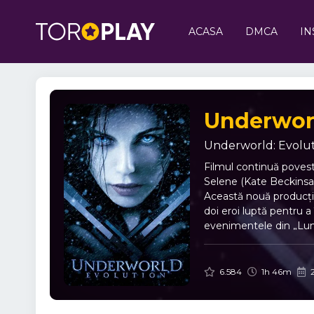
ACASA
DMCA
IN
Underworl
Underworld: Evolu
Filmul continuă poveste
Selene (Kate Beckinsal
Această nouă producție
doi eroi luptă pentru a
evenimentele din „Lum
ajutorul ultimului bătr
lycan, William, din cap
de descendența lor și 
6.584
1h 46m
interzisă îi va conduce
pentru faptele lor.