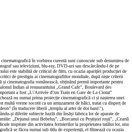
tria cinematografică în vorbirea curentă sunt cunoscute sub denumirea de
matograf sau televiziuni, blu-ray, DVD-uri sau descărcându-l de pe
ui este stabilită de criticul de film, cu ocazia apariției producției de
 critici de prestigiu ai cinematografiilor mondiale, după niște criterii
icipă și cinematografia românească, obținând premii importante pentru
 salonul Indian al restaurantului „Grand Cafe”, Boulevard des
important a fost „L\'Arrivée d\'un Train en Gare de La Ciotat”
rchează nu numai prima proiecție cinematografică ci și nașterea unei
ost multă vreme socotit ca un amuzament de bâlci, tratat cu dispreț de
deon” (în traducere liberă „templu al artei de doi bani\"),
ndu-și diferite subiecte hazlii din însăși fabrica lor de aparate de
 familie: „Dejunul unui Bebeluș”, „Borcanul cu Peștișori roșii”, „Ceartă
e inspirate din activitatea fermierilor la proprietatea tatălui lor, una
rafică se făcea numai sub titlu de experiență, el filmează cu ocazia