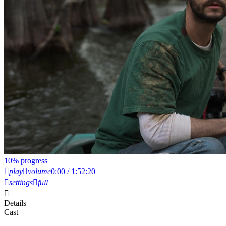
10% progress
play
volume
0:00 / 1:52:20
settings
full
Details
Cast