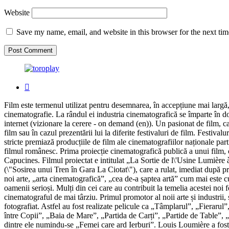
Website
Save my name, email, and website in this browser for the next ti
Film este termenul utilizat pentru desemnarea, în accepțiune mai largă,
cinematografie. La rândul ei industria cinematografică se împarte în do
internet (vizionare la cerere - on demand (en)). Un pasionat de film, car
film sau în cazul prezentării lui la diferite festivaluri de film. Festival
stricte premiază producțiile de film ale cinematografiilor naționale par
filmul românesc. Prima proiecție cinematografică publică a unui film, 
Capucines. Filmul proiectat e intitulat „La Sortie de l\'Usine Lumière
(\"Sosirea unui Tren în Gara La Ciotat\"), care a rulat, imediat după 
noi arte, „arta cinematografică”, „cea de-a șaptea artă” cum mai este c
oamenii serioși. Mulți din cei care au contribuit la temelia acestei noi
cinematograful de mai târziu. Primul promotor al noii arte și industrii,
fotografiat. Astfel au fost realizate pelicule ca „Tâmplarul”, „Fierarul
între Copii”, „Baia de Mare”, „Partida de Carți”, „Partide de Table”, „P
dintre ele numindu-se „Femei care ard Ierburi”. Louis Loumière a fost 