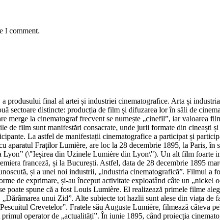
me I comment.
 a produsului final al artei și industriei cinematografice. Arta și indus
uă sectoare distincte: producția de film și difuzarea lor în săli de cine
e merge la cinematograf frecvent se numește „cinefil”, iar valoarea filmul
urile de film sunt manifestări consacrate, unde jurii formate din cineaști și
ticipante. La astfel de manifestații cinematografice a participat și part
cu aparatul Fraților Lumière, are loc la 28 decembrie 1895, la Paris, în
 à Lyon” (\"Ieșirea din Uzinele Lumière din Lyon\"). Un alt film foarte 
premiera franceză, și la București. Astfel, data de 28 decembrie 1895 ma
unoscută, și a unei noi industrii, „industria cinematografică”. Filmul a f
 forme de exprimare, și-au început activitate exploatând câte un „nickel o
 se poate spune că a fost Louis Lumière. El realizează primele filme alegâ
”, „Dărâmarea unui Zid”. Alte subiecte tot hazlii sunt alese din viața de
escuitul Crevetelor”. Fratele său Auguste Lumière, filmează câteva pelicul
primul operator de „actualități”. În iunie 1895, când proiecția cinematog