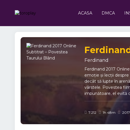
ACASA
DMCA
IN
Ferdinand
Ferdinand
Ferdinand 2017 Online 
emoție și lecții despre
decât să lupte în aren
vârstele. Povestea film
impunătoare, el evită co
mutat într-o fermă spec
ajută să învețe curajul
valorilor tale. De ce 
7.212
1h 48m
2017
Personaje memorabile – 
Disponibil cu subtitrar