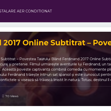
STALARE AER CONDITIONAT
 2017 Online Subtitrat – Pov
Subtitrat – Povestea Taurului Blând Ferdinand 2017 Online Subti
 curaj și prietenie. Filmul urmărește aventurile lui Ferdinand, un t
ă. Această poveste captivantă combină comedia cu momente pline 
ului Ferdinand trăiește într-un sat spaniol și este cunoscut pentr
nflictele și visează să trăiască liniștit în natură. Totuși, destinul
ială pentru tauri de luptă. Încearcă să evadeze și să-și regăsească
 adevărat. Prin aceste experiențe, Ferdinand demonstrează că adevă
să vezi Ferdinand 2017 Online Subtitrat 🎬 Comedie și aventură –
70 Views
fiecare taur și prieten adaugă farmec poveștii. 🎥 Animație specta
e în română – experiență completă și accesibilă. 💖 Mesaj inspirațion