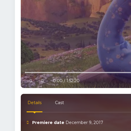
10% progress
play
volume
0:00 / 1:52:20
Details
Cast
Premiere date
December 9, 2017