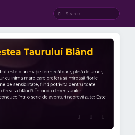
estea Taurului Blând
trat este o animație fermecătoare, plină de umor,
aur cu inima mare care preferă să miroasă florile
de sensibilitate, fiind potrivită pentru toate
u firea sa blândă. În ciuda dimensiunilor
 îl conduce într-o serie de aventuri neprevăzute: Este
 libertatea. Întâlnește prieteni neobișnuiți care îl
ratul curaj nu stă în forță, ci în a rămâne fidel
 momente amuzante pentru întreaga familie. 🌟
culoasă – culori vii și design captivant. 🌐
al – curaj, prietenie și acceptarea diferențelor.