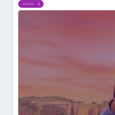
Elemente cheie din Ferd
Options
prietenii adevărați fac
și emoție – combinația
bucură-te de o poveste
online cu subtitrare î
mult decât o animație 
experiență de neuitat p
2017 Online Subtitrat e