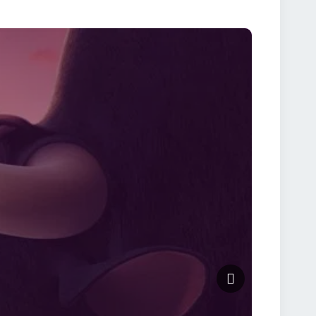
ă a pierde blândețea. Prietenie și loialitate –
estea captivantă a unei căutări pentru libertate. Umor
ărește acum Ferdinand 2017 Online Subtitrat și
 și lasă-te purtat de farmecul animației.👉 Vezi
luzie Ferdinand 2017 Online Subtitrat este mai
. Filmul combină aventura, comedia și emoția într-o
orabile și povești care încălzesc sufletul, Ferdinand
lină de culoare, râsete și lecții de viață!