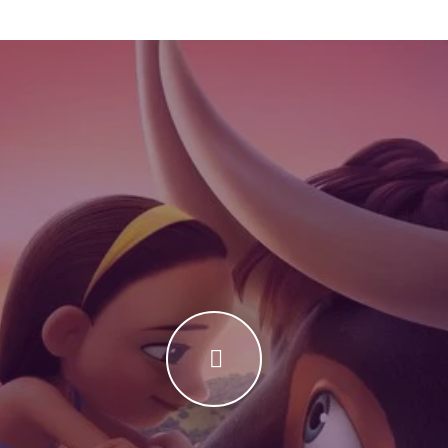
inand 2017 Curaj și bunătate – un taur care înfruntă obstacole făr
 diferența în aventurile lui Ferdinand. Evaziune și aventură – pov
 perfectă de râsete și momente sensibile. Call-to-Action 👉 Urm
 plină de umor și aventură.👉 Descoperă aventurile taurului blând
n română și trăiește fiecare moment amuzant și emoționant. Conc
– este o lecție despre curaj, prietenie și acceptarea diferențelor
entru întreaga familie. Dacă îți plac animațiile cu personaje mem
ste alegerea ideală. 👉 Dă play acum și lasă-te purtat într-o lume p