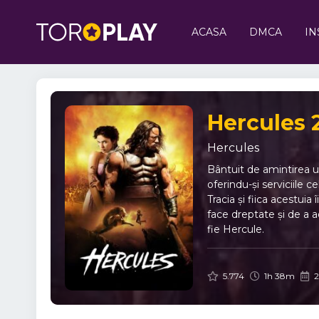
ACASA
DMCA
IN
Hercules 
Hercules
Bântuit de amintirea un
oferindu-și serviciile 
Tracia și fiica acestuia
face dreptate și de a a
fie Hercule.
5.774
1h 38m
2