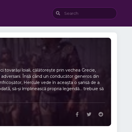
tovarăși loiali, călătorește prin vechea Grecie,
ia adversarii. Însă când un conducător generos din
i înfricoșător, Hercule vede în aceasta o șansă de a
dată, să-și împlinească propria legendă... trebuie să