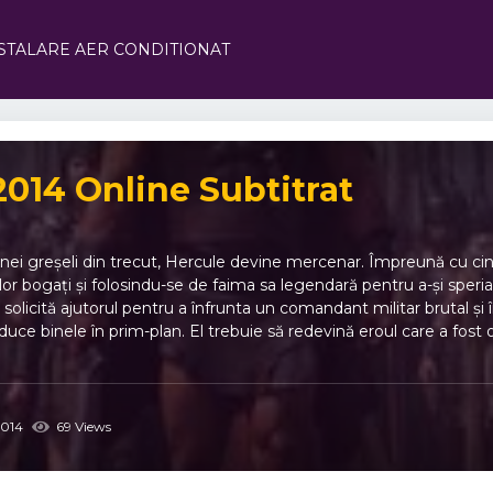
STALARE AER CONDITIONAT
2014 Online Subtitrat
ei greșeli din trecut, Hercule devine mercenar. Împreună cu cinci 
celor bogați și folosindu-se de faima sa legendară pentru a-și sper
 îi solicită ajutorul pentru a înfrunta un comandant militar brutal ș
duce binele în prim-plan. El trebuie să redevină eroul care a fost o
014
69 Views