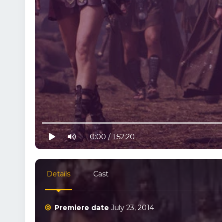
10% progress
play
volume
0:00 / 1:52:20
Details
Cast
Premiere date
July 23, 2014