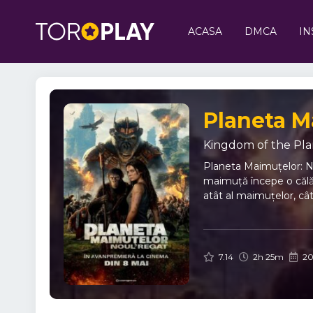
ACASA
DMCA
IN
Planeta M
Kingdom of the Pla
Planeta Maimuțelor: N
maimuță începe o călăto
atât al maimuțelor, cât
7.14
2h 25m
20