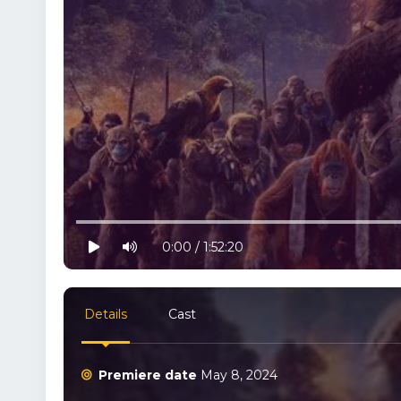
10% progress
play
volume
0:00 / 1:52:20
Details
Cast
Premiere date
May 8, 2024