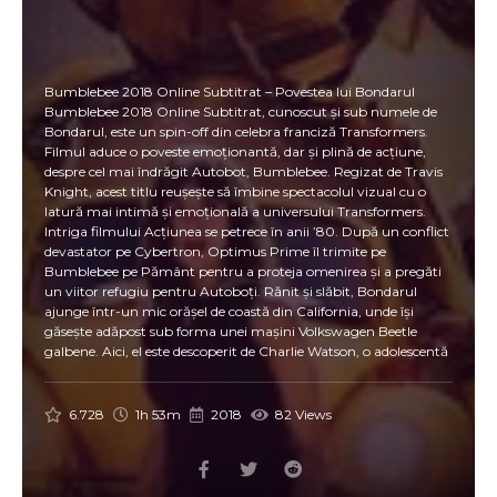
Bumblebee 2018 Online Subtitrat – Povestea lui Bondarul
Bumblebee 2018 Online Subtitrat, cunoscut și sub numele de
Bondarul, este un spin-off din celebra franciză Transformers.
Filmul aduce o poveste emoționantă, dar și plină de acțiune,
despre cel mai îndrăgit Autobot, Bumblebee. Regizat de Travis
Knight, acest titlu reușește să îmbine spectacolul vizual cu o
latură mai intimă și emoțională a universului Transformers.
Intriga filmului Acțiunea se petrece în anii ’80. După un conflict
devastator pe Cybertron, Optimus Prime îl trimite pe
Bumblebee pe Pământ pentru a proteja omenirea și a pregăti
un viitor refugiu pentru Autoboți. Rănit și slăbit, Bondarul
ajunge într-un mic orășel de coastă din California, unde își
găsește adăpost sub forma unei mașini Volkswagen Beetle
galbene. Aici, el este descoperit de Charlie Watson, o adolescentă
care trece printr-o perioadă dificilă a vieții sale. Între cei doi se
leagă o prietenie sinceră și emoționantă, dar liniștea lor nu
durează mult. Decepticonii află de prezența lui Bumblebee pe
6.728
1h 53m
2018
82 Views
Pământ și pornesc o vânătoare periculoasă, iar guvernul
american intră și el în joc. De ce să vezi Bumblebee 2018 Online
Subtitrat 🚘 Bondarul – un personaj iubit din universul
Transformers, acum protagonistul propriei povești. 💛 Emoție și