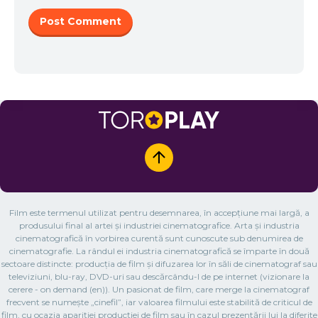
Film este termenul utilizat pentru desemnarea, în accepțiune mai largă, a
produsului final al artei și industriei cinematografice. Arta și industria
cinematografică în vorbirea curentă sunt cunoscute sub denumirea de
cinematografie. La rândul ei industria cinematografică se împarte în două
sectoare distincte: producția de film și difuzarea lor în săli de cinematograf sau
televiziuni, blu-ray, DVD-uri sau descărcându-l de pe internet (vizionare la
cerere - on demand (en)). Un pasionat de film, care merge la cinematograf
frecvent se numește „cinefil”, iar valoarea filmului este stabilită de criticul de
film, cu ocazia apariției producției de film sau în cazul prezentării lui la diferite