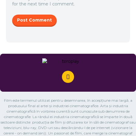
for the next time I comment.
Film este termenul utilizat pentru desemnarea, în accepțiune mai largă, a
produsului final al artei și industriei cinematografice. Arta și industria
cinematografică în vorbirea curentă sunt cunoscute sub denumirea de
cinematografie. La rândul ei industria cinematografică se împarte în două
sectoare distincte: producția de film și difuzarea lor în săli de cinematograf sau
televiziuni, blu-ray, DVD-uri sau descărcându-l de pe internet (vizionare la
cerere - on demand (en)). Un pasionat de film, care merge la cinematograf