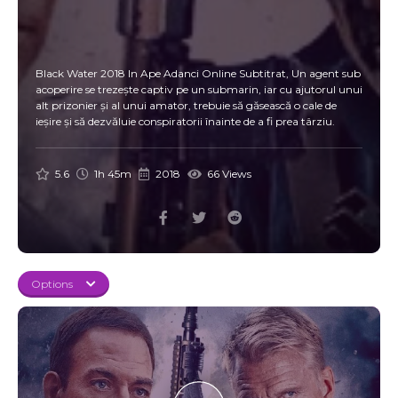
Black Water 2018 In Ape Adanci Online Subtitrat, Un agent sub
acoperire se trezește captiv pe un submarin, iar cu ajutorul unui
alt prizonier și al unui amator, trebuie să găsească o cale de
ieșire și să dezvăluie conspiratorii înainte de a fi prea târziu.
5.6
1h 45m
2018
66 Views
Options