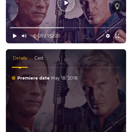
10% progress
play
volume
0:00 / 1:52:20
settings
full
Details
Cast
Premiere date
May 18, 2018