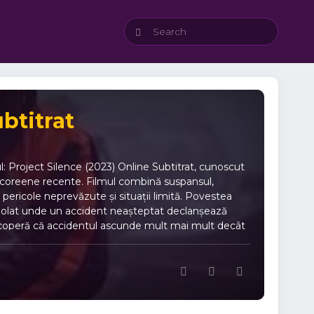
btitrat
hul: Project Silence (2023) Online Subtitrat, cunoscut
e coreene recente. Filmul combină suspansul,
pericole neprevăzute și situații limită. Povestea
d izolat unde un accident neașteptat declanșează
descoperă că accidentul ascunde mult mai mult decât
un coșmar plin de pericole. În mijlocul
unse în spatele proiectului misterios. De ce merită să
o nouă provocare. 🎬 Atmosferă intensă – decoruri
pe: Project Silence. 🎭 Actori de top – interpretări
l la gură. Temele principale din Escape: Project