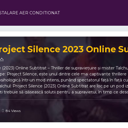
STALARE AER CONDITIONAT
roject Silence 2023 Online Su
런스
e (2023) Online Subtitrat – Thriller de supraviețuire și mister Talc
e: Project Silence, este unul dintre cele mai captivante thriller
sihologică într-un mod intens, punând spectatorul față în față cu 
Talchul: Project Silence (2023) Online Subtitrat are loc pe un po
ați trebuie să găsească soluții pentru a supraviețui, în timp ce 
Escape: Project Silence transformă un simplu drum de noapte într-
trebuie să lupte nu doar cu situația critică, ci și cu secretele asc
ject Silence 🔥 Suspans la cote maxime – fiecare secundă aduce 
84 Views
mpresionant. 🕵️ Secrete periculoase – adevărul ascuns despre Esca
 tensiune. 💥 Acțiune și dramă – ritm alert care te ține cu sufletu