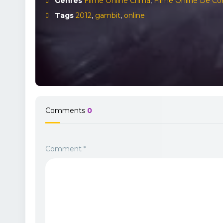
Genres
Filme Online Crima
,
Filme Online De C
Tags
2012
,
gambit
,
online
Comments
0
Comment
*