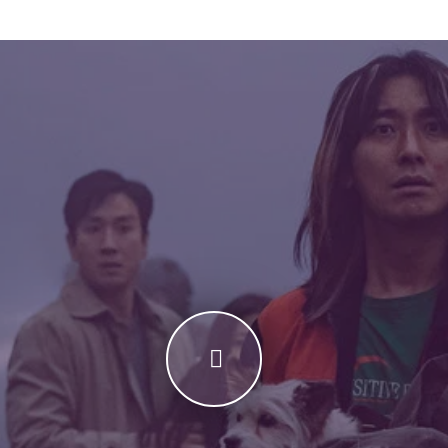
 extremă – atunci când totul pare pierdut. 🌓 Frica și curajul – 
re clipă contează. 🔒 Conspirații și adevăruri ascunse – ce se află
ject Silence (2023) Online Subtitrat acum și descoperă misterul d
oject Silence și trăiește intensitatea fiecărui moment.👉 Viziona
captivantă. Concluzie Talchul: Project Silence (2023) Online Subtit
amă, mister și acțiune intensă. Povestea captivantă și atmosfera t
mele care îmbină suspansul cu revelații neașteptate și situații limit
ntră acum în experiența unică a acestui film și trăiește adrenalina