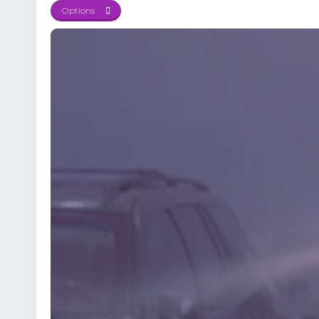
Silence ⚡ Supraviețuire
Options
Lupta cu timpul – fieca
Urmărește Talchul: Pro
întunecat al Escape: Pr
experiență completă și 
care aduce laolaltă dr
final. Dacă îți plac fil
perfectă pentru tine. I