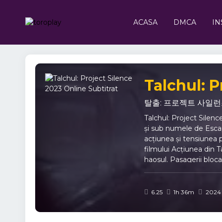
ACASA
DMCA
IN
Talchul: P
탈출: 프로젝트 사일
Talchul: Project Silenc
și sub numele de Escap
acțiunea și tensiunea p
filmului Acțiunea din 
haosul. Pasagerii bloc
pare la prima vedere. 
întunericului, oamenii 
urmărești Talchul: Pro
6.25
1h 36m
2024
întunecate și realism i
care transmit emoție și