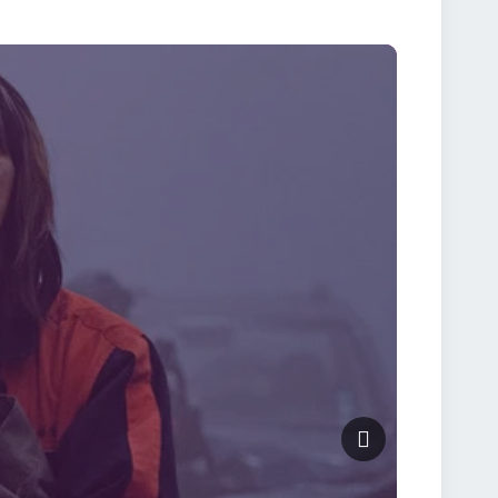
oamenii dezvăluiți în cele mai grele momente. 🕰
 în spatele experimentului? Call-to-Action 👉
in spatele accidentului.👉 Pătrunde în universul
re online, cu subtitrare în română, pentru o
rat, sau Escape: Project Silence, este un thriller
ensionată te vor ține conectat de la început până la
ă, atunci Talchul: Project Silence este alegerea
 Tărâmului Tăcerii.