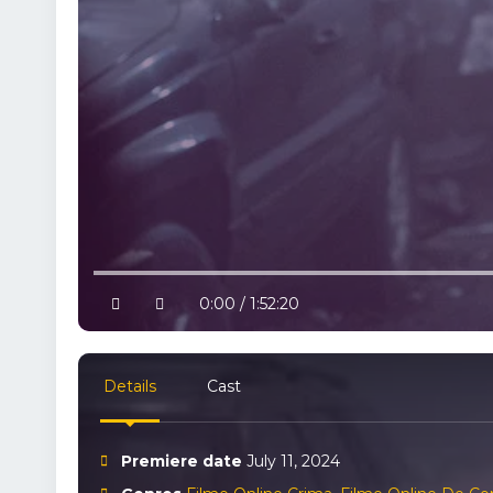
10% progress
play
volume
0:00 / 1:52:20
Details
Cast
Premiere date
July 11, 2024